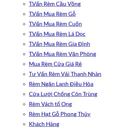
T.Vấn Rèm Cầu Vồng
T.Vấn Mua Rèm Gỗ
T.Vấn Mua Rèm Cuốn
T.Vấn Mua Rèm Lá Dọc
T.Vấn Mua Rèm Gia Đình
T.Vấn Mua Rèm Văn Phòng
Mua Rèm Cửa Giá Rẻ
Tư Vấn Rèm Vải Thanh Nhàn
Rèm Ngăn Lạnh Điều Hòa
Cửa Lưới Chống Côn Trùng
Rèm Vách tổ Ong
Rèm Hạt Gỗ Phong Thủy
Khách Hàng