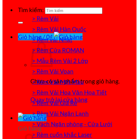
Tìm kiếm:
> Rèm Vải
> Rèm Vải Hàn Quốc
Giỏ hàng /
0
₫
> Rèm vải Nhật
> Rèm Cửa ROMAN
> Mẫu Rèm Vải 2 Lớp
> Rèm Vải Voan
Chưa có sản phẩm trong giỏ hàng.
> Rèm Vải Một Màu
> Rèm Vải Hoa Văn Họa Tiết
Quay trở lại cửa hàng
> Rèm Vải Giá Rẻ
> Rèm Vải Ngăn Lạnh
> Vách Ngăn phòng - Cửa Lưới
Giỏ hàng
> Rèm cuốn khắc Laser