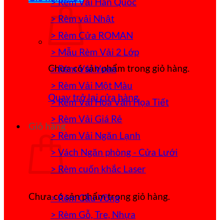
> Rèm Vải Hàn Quốc
> Rèm vải Nhật
> Rèm Cửa ROMAN
> Mẫu Rèm Vải 2 Lớp
Chưa có sản phẩm trong giỏ hàng.
> Rèm Vải Voan
> Rèm Vải Một Màu
Quay trở lại cửa hàng
> Rèm Vải Hoa Văn Họa Tiết
> Rèm Vải Giá Rẻ
Giỏ hàng
> Rèm Vải Ngăn Lạnh
> Vách Ngăn phòng - Cửa Lưới
> Rèm cuốn khắc Laser
Chưa có sản phẩm trong giỏ hàng.
> Rèm Cầu Vồng
> Rèm Gỗ, Tre, Nhựa