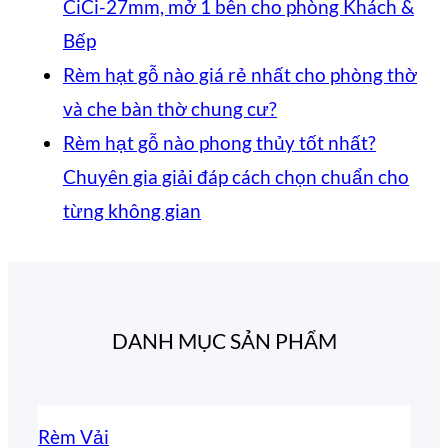
mở
gỗ
Giải
Giải
Rèm
phá
bình
CiCi-27mm, mở 1 bên cho phòng Khách &
2
treo
pháp
pháp
tre
che
Không
luận
Bếp
ở
bên
cửa
ngăn
ngăn
trúc
kính
có
Rèm hạt gỗ nào giá rẻ nhất cho phòng thờ
Vách
ra
lạnh,
điều
in
hiện
bình
Không
và che bàn thờ chung cư?
tổ
vào
chắn
hòa
tranh
đại,
luận
có
Rèm hạt gỗ nào phong thủy tốt nhất?
ở
ong
phòng
bụi
khôn
–
riên
bình
Chuyên gia giải đáp cách chọn chuẩn cho
Rèm
SF336
thờ
và
ray
Giải
tư
Không
luận
từng không gian
tổ
ngăn
ở
–
tiết
dưới
pháp
cho
có
ong
phòng
Rèm
Mành
kiệm
cho
trang
văn
bình
ngăn
bếp
hạt
hạt
điều
cửa
trí
phò
luận
DANH MỤC SẢN PHẨM
điều
và
ở
gỗ
gỗ
hòa
đi
Á
hòa
hành
Rèm
nào
Bách
hiệu
nhỏ
Đông
SF332
lang
hạt
giá
Xanh
quả
độc
Rèm Vải
–
–
gỗ
rẻ
hình
đáo,