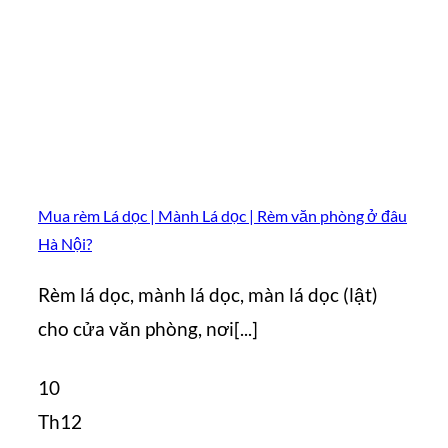
Mua rèm Lá dọc | Mành Lá dọc | Rèm văn phòng ở đâu
Hà Nội?
Rèm lá dọc, mành lá dọc, màn lá dọc (lật)
cho cửa văn phòng, nơi[...]
10
Th12