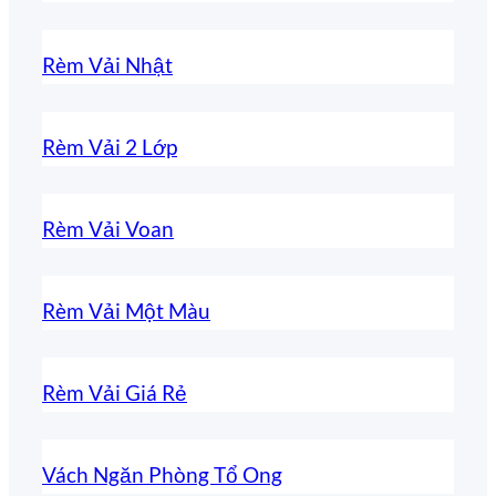
từng
Rèm Vải Nhật
không
gian
Rèm Vải 2 Lớp
Rèm Vải Voan
Rèm Vải Một Màu
Rèm Vải Giá Rẻ
Vách Ngăn Phòng Tổ Ong