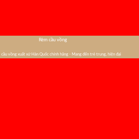
Rèm cầu vồng
cầu vồng xuất xứ Hàn Quốc chính hãng - Mang đến trẻ trung, hiện đại