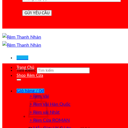
Menu
Trang Chủ
Tìm kiếm:
Shop Rèm Cửa
Giỏ hàng /
0
₫
> Rèm Vải
> Rèm Vải Hàn Quốc
> Rèm vải Nhật
> Rèm Cửa ROMAN