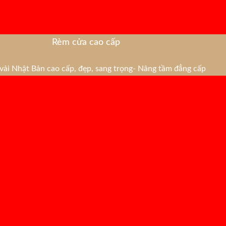
Rèm cửa cao cấp
ải Nhật Bản cao cấp, đẹp, sang trọng- Nâng tầm đẳng cấp