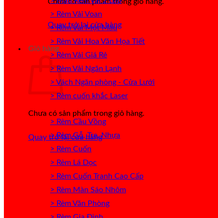
> Mẫu Rèm Vải 2 Lớp
Chưa có sản phẩm trong giỏ hàng.
> Rèm Vải Voan
Quay trở lại cửa hàng
> Rèm Vải Một Màu
> Rèm Vải Hoa Văn Họa Tiết
Giỏ hàng
> Rèm Vải Giá Rẻ
> Rèm Vải Ngăn Lạnh
> Vách Ngăn phòng - Cửa Lưới
> Rèm cuốn khắc Laser
Chưa có sản phẩm trong giỏ hàng.
> Rèm Cầu Vồng
> Rèm Gỗ, Tre, Nhựa
Quay trở lại cửa hàng
> Rèm Cuốn
> Rèm Lá Dọc
> Rèm Cuốn Tranh Cao Cấp
> Rèm Màn Sáo Nhôm
> Rèm Văn Phòng
> Rèm Gia Đình