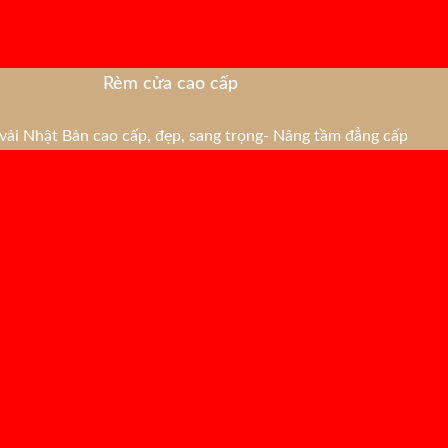
Rèm cửa cao cấp
ải Nhật Bản cao cấp, đẹp, sang trọng- Nâng tầm đẳng cấp