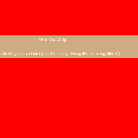
Rèm cầu vồng
cầu vồng xuất xứ Hàn Quốc chính hãng - Mang đến trẻ trung, hiện đại