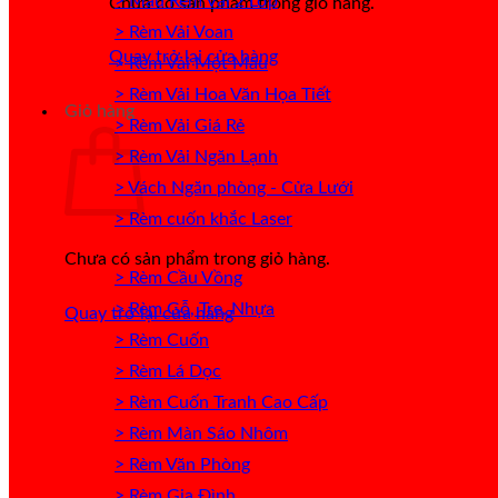
> Mẫu Rèm Vải 2 Lớp
Chưa có sản phẩm trong giỏ hàng.
> Rèm Vải Voan
Quay trở lại cửa hàng
> Rèm Vải Một Màu
> Rèm Vải Hoa Văn Họa Tiết
Giỏ hàng
> Rèm Vải Giá Rẻ
> Rèm Vải Ngăn Lạnh
> Vách Ngăn phòng - Cửa Lưới
> Rèm cuốn khắc Laser
Chưa có sản phẩm trong giỏ hàng.
> Rèm Cầu Vồng
> Rèm Gỗ, Tre, Nhựa
Quay trở lại cửa hàng
> Rèm Cuốn
> Rèm Lá Dọc
> Rèm Cuốn Tranh Cao Cấp
> Rèm Màn Sáo Nhôm
> Rèm Văn Phòng
> Rèm Gia Đình