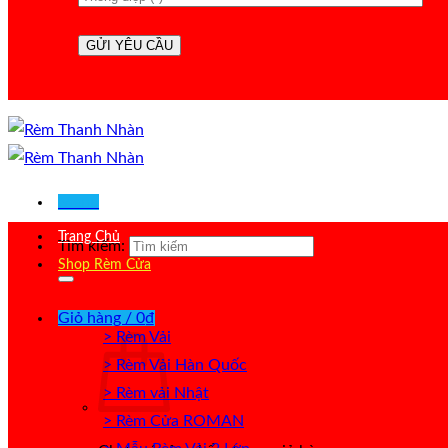
Menu
Trang Chủ
Tìm kiếm:
Shop Rèm Cửa
Giỏ hàng /
0
₫
> Rèm Vải
> Rèm Vải Hàn Quốc
> Rèm vải Nhật
> Rèm Cửa ROMAN