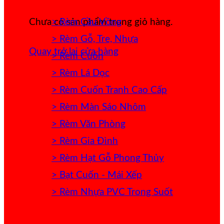
> Rèm Cầu Vồng
Chưa có sản phẩm trong giỏ hàng.
> Rèm Gỗ, Tre, Nhựa
Quay trở lại cửa hàng
> Rèm Cuốn
> Rèm Lá Dọc
> Rèm Cuốn Tranh Cao Cấp
> Rèm Màn Sáo Nhôm
> Rèm Văn Phòng
> Rèm Gia Đình
> Rèm Hạt Gỗ Phong Thủy
> Bạt Cuốn - Mái Xếp
> Rèm Nhựa PVC Trong Suốt