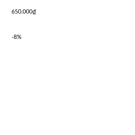
650.000
₫
-8%