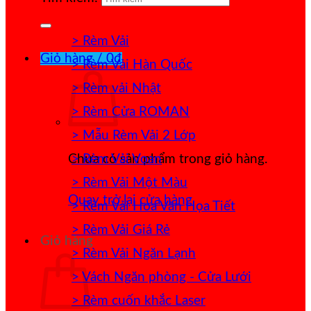
> Rèm Vải
Giỏ hàng /
0
₫
> Rèm Vải Hàn Quốc
> Rèm vải Nhật
> Rèm Cửa ROMAN
> Mẫu Rèm Vải 2 Lớp
> Rèm Vải Voan
Chưa có sản phẩm trong giỏ hàng.
> Rèm Vải Một Màu
Quay trở lại cửa hàng
> Rèm Vải Hoa Văn Họa Tiết
> Rèm Vải Giá Rẻ
Giỏ hàng
> Rèm Vải Ngăn Lạnh
> Vách Ngăn phòng - Cửa Lưới
> Rèm cuốn khắc Laser