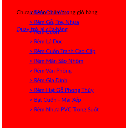
> Rèm Cầu Vồng
Chưa có sản phẩm trong giỏ hàng.
> Rèm Gỗ, Tre, Nhựa
Quay trở lại cửa hàng
> Rèm Cuốn
> Rèm Lá Dọc
> Rèm Cuốn Tranh Cao Cấp
> Rèm Màn Sáo Nhôm
> Rèm Văn Phòng
> Rèm Gia Đình
> Rèm Hạt Gỗ Phong Thủy
> Bạt Cuốn - Mái Xếp
> Rèm Nhựa PVC Trong Suốt