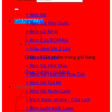
> Rèm Vải
Giỏ hàng /
0
₫
> Rèm Vải Hàn Quốc
> Rèm vải Nhật
> Rèm Cửa ROMAN
> Mẫu Rèm Vải 2 Lớp
> Rèm Vải Voan
Chưa có sản phẩm trong giỏ hàng.
> Rèm Vải Một Màu
Quay trở lại cửa hàng
> Rèm Vải Hoa Văn Họa Tiết
> Rèm Vải Giá Rẻ
Giỏ hàng
> Rèm Vải Ngăn Lạnh
> Vách Ngăn phòng - Cửa Lưới
> Rèm cuốn khắc Laser