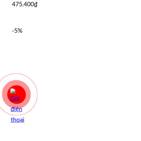
475.400
₫
-5%