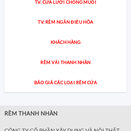
TV. CỬA LƯỚI CHỐNG MUỖI
TV. RÈM NGĂN ĐIỀU HÒA
KHÁCH HÀNG
RÈM VẢI THANH NHÀN
BÁO GIÁ CÁC LOẠI RÈM CỬA
RÈM THANH NHÀN
CÔNG TY CỔ PHẦN XÂY DỰNG VÀ NỘI THẤT