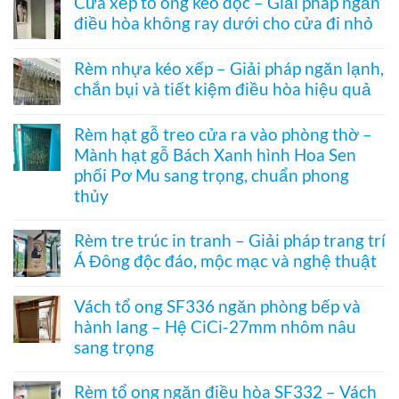
Cửa xếp tổ ong kéo dọc – Giải pháp ngăn
bình
nhiệt
điều hòa không ray dưới cho cửa đi nhỏ
luận
điều
ở
hòa
Không
Rèm
Vessel
có
tổ
Rèm nhựa kéo xếp – Giải pháp ngăn lạnh,
1003
bình
ong
hệ
chắn bụi và tiết kiệm điều hòa hiệu quả
luận
vách
27
ở
kính
Không
hai
Cửa
hệ
có
khung
xếp
Rèm hạt gỗ treo cửa ra vào phòng thờ –
27
bình
mở
tổ
–
Mành hạt gỗ Bách Xanh hình Hoa Sen
luận
2
ong
Giải
ở
bên
kéo
phối Pơ Mu sang trọng, chuẩn phong
pháp
Rèm
dọc
che
thủy
nhựa
–
kính
kéo
Giải
Không
hiện
xếp
pháp
có
đại,
Rèm tre trúc in tranh – Giải pháp trang trí
–
ngăn
bình
riêng
Giải
điều
Á Đông độc đáo, mộc mạc và nghệ thuật
luận
tư
pháp
hòa
ở
cho
ngăn
Không
không
Rèm
văn
lạnh,
có
ray
hạt
Vách tổ ong SF336 ngăn phòng bếp và
phòng
chắn
bình
dưới
gỗ
bụi
hành lang – Hệ CiCi-27mm nhôm nâu
luận
cho
treo
và
ở
cửa
sang trọng
cửa
tiết
Rèm
đi
ra
kiệm
tre
Không
nhỏ
vào
điều
trúc
có
phòng
Rèm tổ ong ngăn điều hòa SF332 – Vách
hòa
in
bình