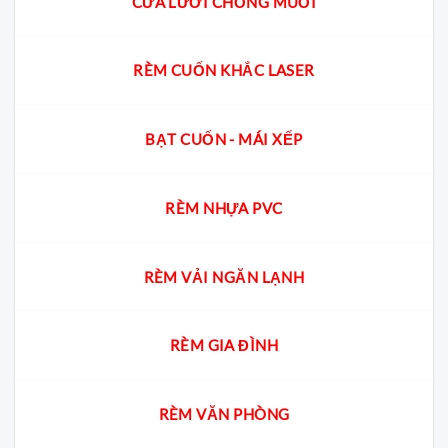
CỬA LƯỚI CHỐNG MUỖI
RÈM CUỐN KHẮC LASER
BẠT CUỐN - MÁI XẾP
RÈM NHỰA PVC
RÈM VẢI NGĂN LẠNH
RÈM GIA ĐÌNH
RÈM VĂN PHÒNG