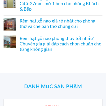
thờ
hiệu
CiCi-27mm, mở 1 bên cho phòng Khách
tranh
luận
–
quả
–
ở
& Bếp
Mành
Giải
Vách
hạt
pháp
tổ
Không
gỗ
trang
ong
có
Bách
Rèm hạt gỗ nào giá rẻ nhất cho phòng
trí
SF336
bình
Xanh
thờ và che bàn thờ chung cư?
Á
ngăn
luận
hình
Đông
phòng
ở
Hoa
Không
độc
bếp
Rèm
Sen
có
đáo,
và
tổ
Rèm hạt gỗ nào phong thủy tốt nhất?
phối
bình
mộc
hành
ong
Pơ
Chuyên gia giải đáp cách chọn chuẩn cho
luận
mạc
lang
ngăn
Mu
ở
và
từng không gian
–
điều
sang
Rèm
nghệ
Hệ
hòa
trọng,
hạt
Không
thuật
CiCi-
SF332
chuẩn
gỗ
có
27mm
–
phong
nào
bình
nhôm
Vách
thủy
giá
luận
nâu
CiCi-
rẻ
ở
sang
27mm,
nhất
Rèm
trọng
mở
cho
hạt
1
phòng
gỗ
bên
thờ
nào
DANH MỤC SẢN PHẨM
cho
và
phong
phòng
che
thủy
Khách
bàn
tốt
&
thờ
nhất?
Bếp
chung
Chuyên