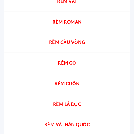
RÈM VẢI
cư?
gia
giải
đáp
cách
chọn
RÈM ROMAN
chuẩn
cho
từng
không
RÈM CẦU VỒNG
gian
RÈM GỖ
RÈM CUỐN
RÈM LÁ DỌC
RÈM VẢI HÀN QUỐC