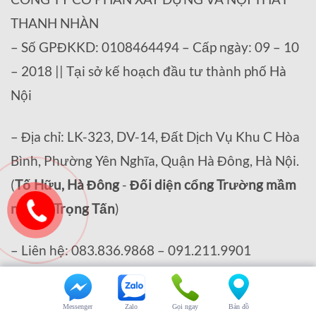
THANH NHÀN
– Số GPĐKKD: 0108464494 – Cấp ngày: 09 – 10
– 2018 || Tại sở kế hoạch đầu tư thành phố Hà
Nội
– Địa chỉ: LK-323, DV-14, Đất Dịch Vụ Khu C Hòa
Bình, Phường Yên Nghĩa, Quận Hà Đông, Hà Nội.
(
Tố Hữu, Hà Đông
-
Đối diện cổng Trường mầm
non Lê Trọng Tấn
)
– Liên hệ: 083.836.9868 – 091.211.9901
– Email: remthanhnhan816@gmail.com
Messenger
Zalo
Gọi ngay
Bản đồ