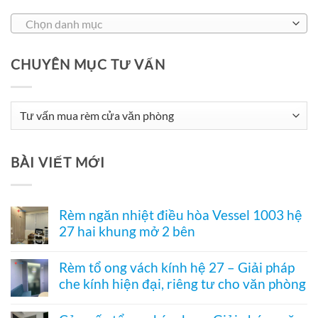
Chọn danh mục
CHUYÊN MỤC TƯ VẤN
Chuyên
Mục
Tư
BÀI VIẾT MỚI
Vấn
Rèm ngăn nhiệt điều hòa Vessel 1003 hệ
27 hai khung mở 2 bên
Không
có
Rèm tổ ong vách kính hệ 27 – Giải pháp
bình
che kính hiện đại, riêng tư cho văn phòng
luận
ở
Không
Rèm
có
ngăn