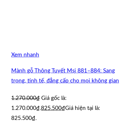
Xem nhanh
Mành gỗ Thông Tuyết Msj 881–884: Sang
trọng, tinh tế, đẳng cấp cho mọi không gian
1.270.000
₫
Giá gốc là:
1.270.000₫.
825.500
₫
Giá hiện tại là:
825.500₫.