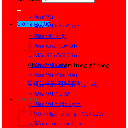
> Rèm Vải
Giỏ hàng /
0
₫
> Rèm Vải Hàn Quốc
> Rèm vải Nhật
> Rèm Cửa ROMAN
> Mẫu Rèm Vải 2 Lớp
> Rèm Vải Voan
Chưa có sản phẩm trong giỏ hàng.
> Rèm Vải Một Màu
Quay trở lại cửa hàng
> Rèm Vải Hoa Văn Họa Tiết
> Rèm Vải Giá Rẻ
Giỏ hàng
> Rèm Vải Ngăn Lạnh
> Vách Ngăn phòng - Cửa Lưới
> Rèm cuốn khắc Laser