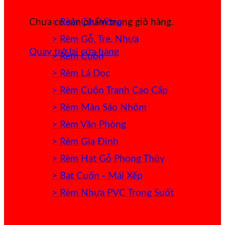
> Rèm Cầu Vồng
Chưa có sản phẩm trong giỏ hàng.
> Rèm Gỗ, Tre, Nhựa
Quay trở lại cửa hàng
> Rèm Cuốn
> Rèm Lá Dọc
> Rèm Cuốn Tranh Cao Cấp
> Rèm Màn Sáo Nhôm
> Rèm Văn Phòng
> Rèm Gia Đình
> Rèm Hạt Gỗ Phong Thủy
> Bạt Cuốn - Mái Xếp
> Rèm Nhựa PVC Trong Suốt