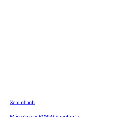
Xem nhanh
Mẫu rèm vải RV950-6 một màu