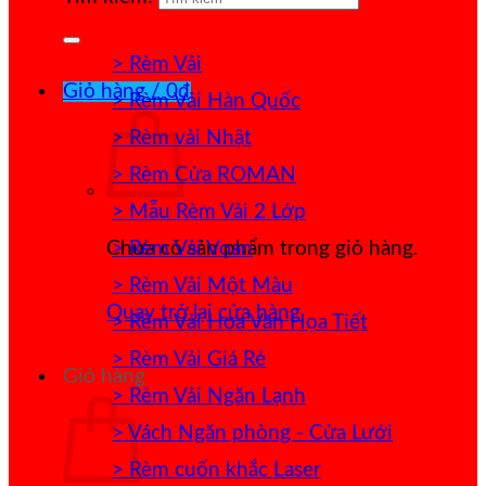
> Rèm Vải
Giỏ hàng /
0
₫
> Rèm Vải Hàn Quốc
> Rèm vải Nhật
> Rèm Cửa ROMAN
> Mẫu Rèm Vải 2 Lớp
> Rèm Vải Voan
Chưa có sản phẩm trong giỏ hàng.
> Rèm Vải Một Màu
Quay trở lại cửa hàng
> Rèm Vải Hoa Văn Họa Tiết
> Rèm Vải Giá Rẻ
Giỏ hàng
> Rèm Vải Ngăn Lạnh
> Vách Ngăn phòng - Cửa Lưới
> Rèm cuốn khắc Laser