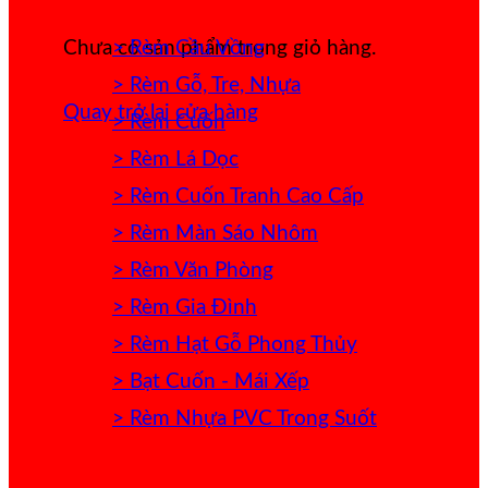
> Rèm Cầu Vồng
Chưa có sản phẩm trong giỏ hàng.
> Rèm Gỗ, Tre, Nhựa
Quay trở lại cửa hàng
> Rèm Cuốn
> Rèm Lá Dọc
> Rèm Cuốn Tranh Cao Cấp
> Rèm Màn Sáo Nhôm
> Rèm Văn Phòng
> Rèm Gia Đình
> Rèm Hạt Gỗ Phong Thủy
> Bạt Cuốn - Mái Xếp
> Rèm Nhựa PVC Trong Suốt