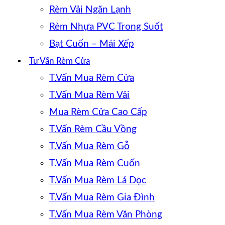
Rèm Vải Ngăn Lạnh
Rèm Nhựa PVC Trong Suốt
Bạt Cuốn – Mái Xếp
Tư Vấn Rèm Cửa
T.Vấn Mua Rèm Cửa
T.Vấn Mua Rèm Vải
Mua Rèm Cửa Cao Cấp
T.Vấn Rèm Cầu Vồng
T.Vấn Mua Rèm Gỗ
T.Vấn Mua Rèm Cuốn
T.Vấn Mua Rèm Lá Dọc
T.Vấn Mua Rèm Gia Đình
T.Vấn Mua Rèm Văn Phòng