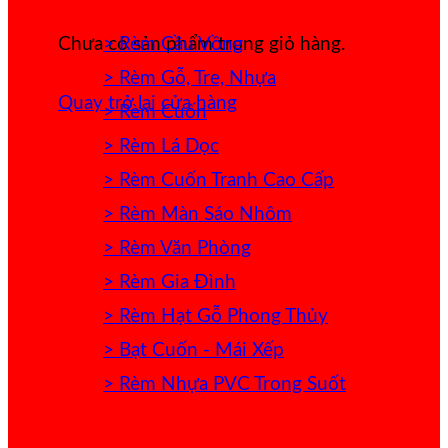
> Rèm Cầu Vồng
Chưa có sản phẩm trong giỏ hàng.
> Rèm Gỗ, Tre, Nhựa
Quay trở lại cửa hàng
> Rèm Cuốn
> Rèm Lá Dọc
> Rèm Cuốn Tranh Cao Cấp
> Rèm Màn Sáo Nhôm
> Rèm Văn Phòng
> Rèm Gia Đình
> Rèm Hạt Gỗ Phong Thủy
> Bạt Cuốn - Mái Xếp
> Rèm Nhựa PVC Trong Suốt