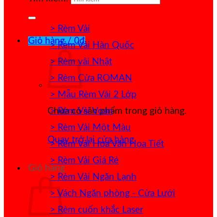
> Rèm Vải
Giỏ hàng /
0
₫
> Rèm Vải Hàn Quốc
> Rèm vải Nhật
> Rèm Cửa ROMAN
> Mẫu Rèm Vải 2 Lớp
> Rèm Vải Voan
Chưa có sản phẩm trong giỏ hàng.
> Rèm Vải Một Màu
Quay trở lại cửa hàng
> Rèm Vải Hoa Văn Họa Tiết
> Rèm Vải Giá Rẻ
Giỏ hàng
> Rèm Vải Ngăn Lạnh
> Vách Ngăn phòng - Cửa Lưới
> Rèm cuốn khắc Laser