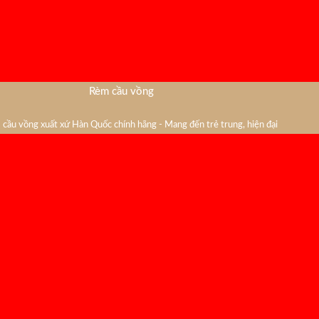
Rèm cầu vồng
cầu vồng xuất xứ Hàn Quốc chính hãng - Mang đến trẻ trung, hiện đại