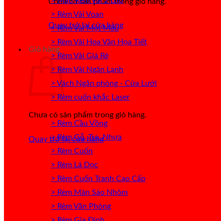
> Mẫu Rèm Vải 2 Lớp
Chưa có sản phẩm trong giỏ hàng.
> Rèm Vải Voan
Quay trở lại cửa hàng
> Rèm Vải Một Màu
> Rèm Vải Hoa Văn Họa Tiết
Giỏ hàng
> Rèm Vải Giá Rẻ
> Rèm Vải Ngăn Lạnh
> Vách Ngăn phòng - Cửa Lưới
> Rèm cuốn khắc Laser
Chưa có sản phẩm trong giỏ hàng.
> Rèm Cầu Vồng
> Rèm Gỗ, Tre, Nhựa
Quay trở lại cửa hàng
> Rèm Cuốn
> Rèm Lá Dọc
> Rèm Cuốn Tranh Cao Cấp
> Rèm Màn Sáo Nhôm
> Rèm Văn Phòng
> Rèm Gia Đình