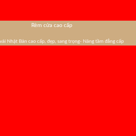
Rèm cửa cao cấp
ải Nhật Bản cao cấp, đẹp, sang trọng- Nâng tầm đẳng cấp