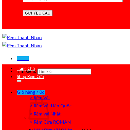
Menu
Trang Chủ
Tìm kiếm:
Shop Rèm Cửa
Giỏ hàng /
0
₫
> Rèm Vải
> Rèm Vải Hàn Quốc
> Rèm vải Nhật
> Rèm Cửa ROMAN