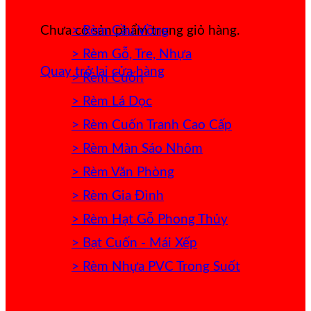
> Rèm Cầu Vồng
Chưa có sản phẩm trong giỏ hàng.
> Rèm Gỗ, Tre, Nhựa
Quay trở lại cửa hàng
> Rèm Cuốn
> Rèm Lá Dọc
> Rèm Cuốn Tranh Cao Cấp
> Rèm Màn Sáo Nhôm
> Rèm Văn Phòng
> Rèm Gia Đình
> Rèm Hạt Gỗ Phong Thủy
> Bạt Cuốn - Mái Xếp
> Rèm Nhựa PVC Trong Suốt