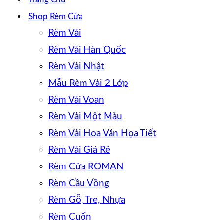
Shop Rèm Cửa
Rèm Vải
Rèm Vải Hàn Quốc
Rèm Vải Nhật
Mẫu Rèm Vải 2 Lớp
Rèm Vải Voan
Rèm Vải Một Màu
Rèm Vải Hoa Văn Họa Tiết
Rèm Vải Giá Rẻ
Rèm Cửa ROMAN
Rèm Cầu Vồng
Rèm Gỗ, Tre, Nhựa
Rèm Cuốn