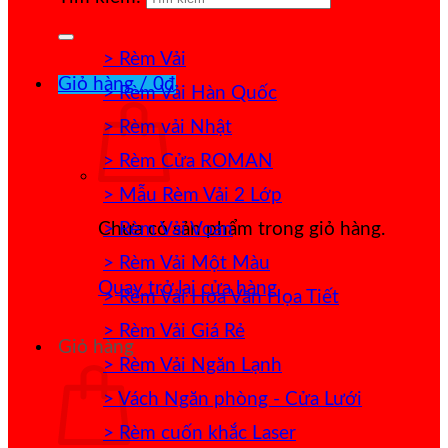
> Rèm Vải
Giỏ hàng /
0
₫
> Rèm Vải Hàn Quốc
> Rèm vải Nhật
> Rèm Cửa ROMAN
> Mẫu Rèm Vải 2 Lớp
> Rèm Vải Voan
Chưa có sản phẩm trong giỏ hàng.
> Rèm Vải Một Màu
Quay trở lại cửa hàng
> Rèm Vải Hoa Văn Họa Tiết
> Rèm Vải Giá Rẻ
Giỏ hàng
> Rèm Vải Ngăn Lạnh
> Vách Ngăn phòng - Cửa Lưới
> Rèm cuốn khắc Laser