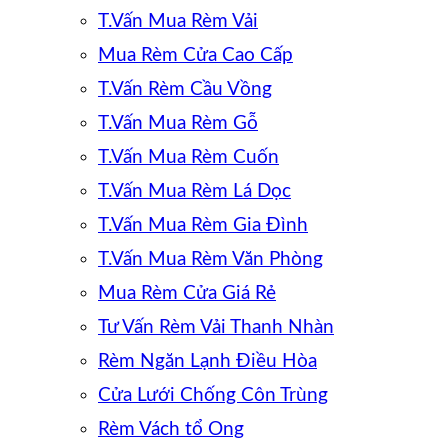
T.Vấn Mua Rèm Vải
Mua Rèm Cửa Cao Cấp
T.Vấn Rèm Cầu Vồng
T.Vấn Mua Rèm Gỗ
T.Vấn Mua Rèm Cuốn
T.Vấn Mua Rèm Lá Dọc
T.Vấn Mua Rèm Gia Đình
T.Vấn Mua Rèm Văn Phòng
Mua Rèm Cửa Giá Rẻ
Tư Vấn Rèm Vải Thanh Nhàn
Rèm Ngăn Lạnh Điều Hòa
Cửa Lưới Chống Côn Trùng
Rèm Vách tổ Ong