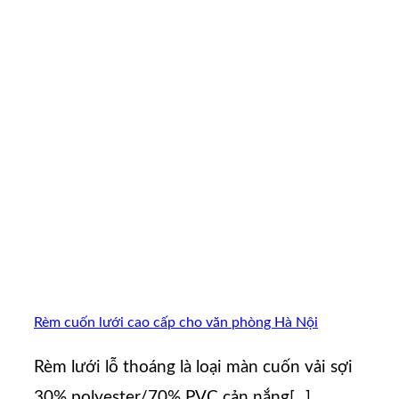
Rèm cuốn lưới cao cấp cho văn phòng Hà Nội
Rèm lưới lỗ thoáng là loại màn cuốn vải sợi
30% polyester/70% PVC cản nắng[...]