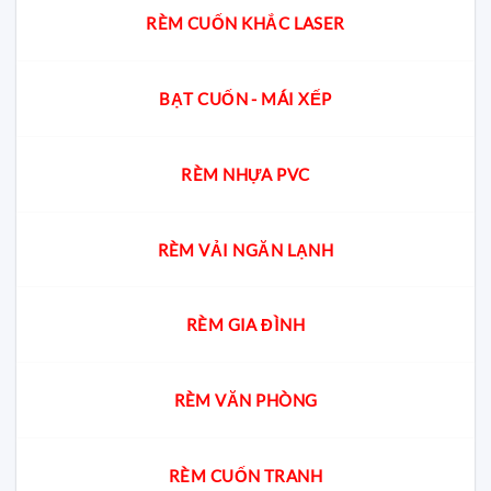
RÈM CUỐN KHẮC LASER
BẠT CUỐN - MÁI XẾP
RÈM NHỰA PVC
RÈM VẢI NGĂN LẠNH
RÈM GIA ĐÌNH
RÈM VĂN PHÒNG
RÈM CUỐN TRANH