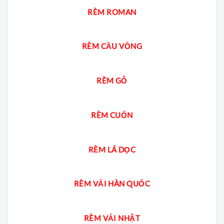
cách
chọn
RÈM ROMAN
chuẩn
cho
từng
không
RÈM CẦU VỒNG
gian
RÈM GỖ
RÈM CUỐN
RÈM LÁ DỌC
RÈM VẢI HÀN QUỐC
RÈM VẢI NHẬT