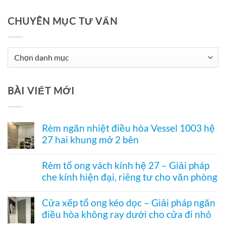
CHUYÊN MỤC TƯ VẤN
Chuyên
Mục
Tư
BÀI VIẾT MỚI
Vấn
Rèm ngăn nhiệt điều hòa Vessel 1003 hệ
27 hai khung mở 2 bên
Không
có
Rèm tổ ong vách kính hệ 27 – Giải pháp
bình
che kính hiện đại, riêng tư cho văn phòng
luận
ở
Không
Rèm
có
ngăn
Cửa xếp tổ ong kéo dọc – Giải pháp ngăn
bình
nhiệt
điều hòa không ray dưới cho cửa đi nhỏ
luận
điều
ở
hòa