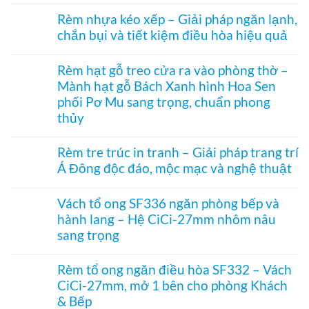
Không
Rèm
Vessel
có
tổ
Rèm nhựa kéo xếp – Giải pháp ngăn lạnh,
1003
bình
ong
hệ
chắn bụi và tiết kiệm điều hòa hiệu quả
luận
vách
27
ở
kính
Không
hai
Cửa
hệ
có
khung
xếp
Rèm hạt gỗ treo cửa ra vào phòng thờ –
27
bình
mở
tổ
–
Mành hạt gỗ Bách Xanh hình Hoa Sen
luận
2
ong
Giải
ở
bên
kéo
phối Pơ Mu sang trọng, chuẩn phong
pháp
Rèm
dọc
che
thủy
nhựa
–
kính
kéo
Giải
Không
hiện
xếp
pháp
có
đại,
Rèm tre trúc in tranh – Giải pháp trang trí
–
ngăn
bình
riêng
Giải
điều
Á Đông độc đáo, mộc mạc và nghệ thuật
luận
tư
pháp
hòa
ở
cho
ngăn
Không
không
Rèm
văn
lạnh,
có
ray
hạt
Vách tổ ong SF336 ngăn phòng bếp và
phòng
chắn
bình
dưới
gỗ
bụi
hành lang – Hệ CiCi-27mm nhôm nâu
luận
cho
treo
và
ở
cửa
sang trọng
cửa
tiết
Rèm
đi
ra
kiệm
tre
Không
nhỏ
vào
điều
trúc
có
phòng
Rèm tổ ong ngăn điều hòa SF332 – Vách
hòa
in
bình
thờ
hiệu
CiCi-27mm, mở 1 bên cho phòng Khách
tranh
luận
–
quả
–
ở
& Bếp
Mành
Giải
Vách