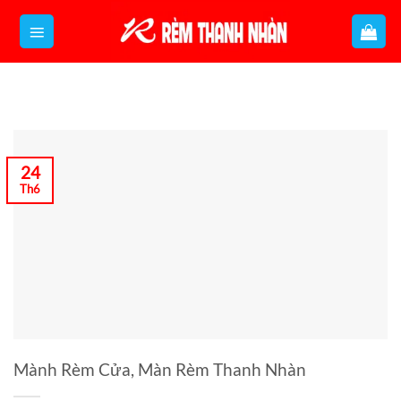
Bỏ
qua
nội
dung
24
Th6
Mành Rèm Cửa, Màn Rèm Thanh Nhàn