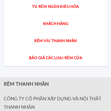
TV. RÈM NGĂN ĐIỀU HÒA
KHÁCH HÀNG
RÈM VẢI THANH NHÀN
BÁO GIÁ CÁC LOẠI RÈM CỬA
RÈM THANH NHÀN
CÔNG TY CỔ PHẦN XÂY DỰNG VÀ NỘI THẤT
THANH NHÀN