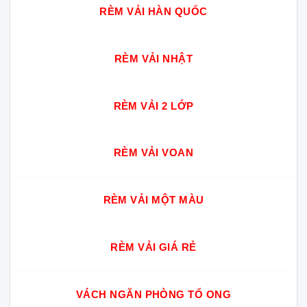
RÈM VẢI HÀN QUỐC
RÈM VẢI NHẬT
RÈM VẢI 2 LỚP
RÈM VẢI VOAN
RÈM VẢI MỘT MÀU
RÈM VẢI GIÁ RẺ
VÁCH NGĂN PHÒNG TỔ ONG