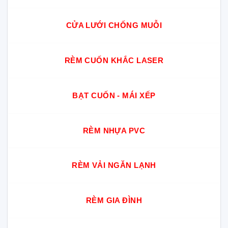
CỬA LƯỚI CHỐNG MUỖI
RÈM CUỐN KHẮC LASER
BẠT CUỐN - MÁI XẾP
RÈM NHỰA PVC
RÈM VẢI NGĂN LẠNH
RÈM GIA ĐÌNH