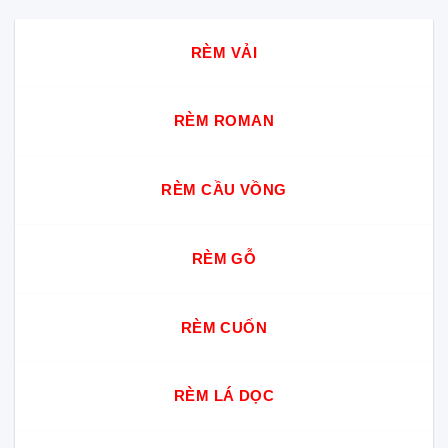
bàn
tốt
&
thờ
nhất?
Bếp
chung
Chuyên
RÈM VẢI
cư?
gia
giải
đáp
cách
RÈM ROMAN
chọn
chuẩn
cho
từng
không
RÈM CẦU VỒNG
gian
RÈM GỖ
RÈM CUỐN
RÈM LÁ DỌC