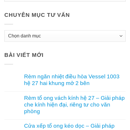
CHUYÊN MỤC TƯ VẤN
Chuyên
Mục
Tư
BÀI VIẾT MỚI
Vấn
Rèm ngăn nhiệt điều hòa Vessel 1003
hệ 27 hai khung mở 2 bên
Không
có
Rèm tổ ong vách kính hệ 27 – Giải pháp
bình
che kính hiện đại, riêng tư cho văn
luận
ở
phòng
Rèm
ngăn
Không
nhiệt
có
Cửa xếp tổ ong kéo dọc – Giải pháp
điều
bình