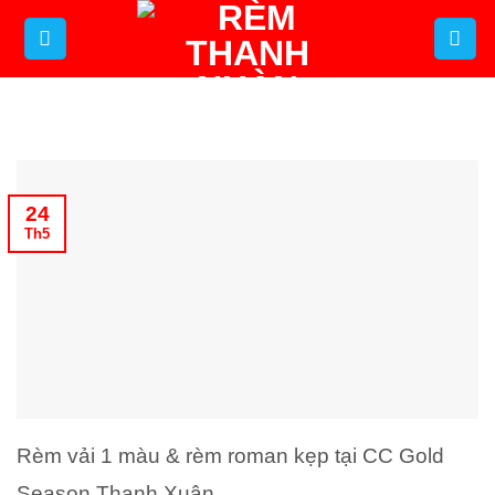
Bỏ
qua
nội
dung
24
Th5
Rèm vải 1 màu & rèm roman kẹp tại CC Gold
Season Thanh Xuân