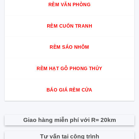
RÈM VĂN PHÒNG
RÈM CUỐN TRANH
RÈM SÁO NHÔM
RÈM HẠT GỖ PHONG THỦY
BÁO GIÁ RÈM CỬA
Giao hàng miễn phí với R= 20km
Tư vấn tại công trình