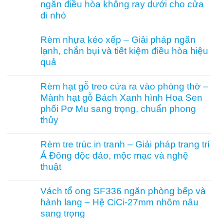
ngăn điều hòa không ray dưới cho cửa
hòa
luận
Vessel
ở
đi nhỏ
1003
Rèm
hệ
tổ
Không
27
ong
có
Rèm nhựa kéo xếp – Giải pháp ngăn
hai
vách
bình
lạnh, chắn bụi và tiết kiệm điều hòa hiệu
khung
kính
luận
mở
hệ
ở
quả
2
27
Cửa
bên
–
xếp
Không
Giải
tổ
có
Rèm hạt gỗ treo cửa ra vào phòng thờ –
pháp
ong
bình
Mành hạt gỗ Bách Xanh hình Hoa Sen
che
kéo
luận
kính
dọc
ở
phối Pơ Mu sang trọng, chuẩn phong
hiện
–
Rèm
thủy
đại,
Giải
nhựa
riêng
pháp
kéo
Không
tư
ngăn
xếp
có
Rèm tre trúc in tranh – Giải pháp trang trí
cho
điều
–
bình
văn
hòa
Giải
Á Đông độc đáo, mộc mạc và nghệ
luận
phòng
không
pháp
ở
thuật
ray
ngăn
Rèm
dưới
lạnh,
hạt
Không
cho
chắn
gỗ
có
Vách tổ ong SF336 ngăn phòng bếp và
cửa
bụi
treo
bình
đi
và
hành lang – Hệ CiCi-27mm nhôm nâu
cửa
luận
nhỏ
tiết
ra
ở
sang trọng
kiệm
vào
Rèm