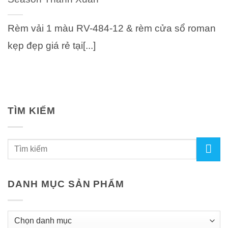
Rèm vải 1 màu RV-484-12 & rèm cửa sổ roman
kẹp đẹp giá rẻ tại[...]
TÌM KIẾM
DANH MỤC SẢN PHẨM