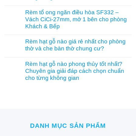
điều
phòng
tre
Không
hòa
thờ
trúc
có
Rèm tổ ong ngăn điều hòa SF332 –
hiệu
–
in
bình
quả
Vách CiCi-27mm, mở 1 bên cho phòng
Mành
tranh
luận
hạt
–
ở
Khách & Bếp
gỗ
Giải
Vách
Bách
pháp
tổ
Không
Xanh
trang
ong
có
Rèm hạt gỗ nào giá rẻ nhất cho phòng
hình
trí
SF336
bình
thờ và che bàn thờ chung cư?
Hoa
Á
ngăn
luận
Sen
Đông
phòng
ở
Không
phối
độc
bếp
Rèm
có
Pơ
đáo,
và
tổ
Rèm hạt gỗ nào phong thủy tốt nhất?
bình
Mu
mộc
hành
ong
Chuyên gia giải đáp cách chọn chuẩn
luận
sang
mạc
lang
ngăn
ở
cho từng không gian
trọng,
và
–
điều
Rèm
chuẩn
nghệ
Hệ
hòa
hạt
Không
phong
thuật
CiCi-
SF332
gỗ
có
thủy
27mm
–
nào
bình
nhôm
Vách
giá
luận
nâu
CiCi-
rẻ
ở
sang
27mm,
nhất
Rèm
trọng
mở
cho
hạt
1
phòng
gỗ
bên
thờ
DANH MỤC SẢN PHẨM
nào
cho
và
phong
phòng
che
thủy
Khách