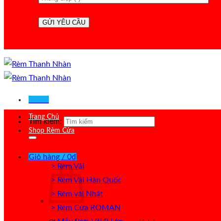
Menu
Trang Chủ
Tìm kiếm:
Shop Rèm Cửa
Giỏ hàng /
0
₫
> Rèm Vải
> Rèm Vải Hàn Quốc
> Rèm vải Nhật
> Rèm Cửa ROMAN