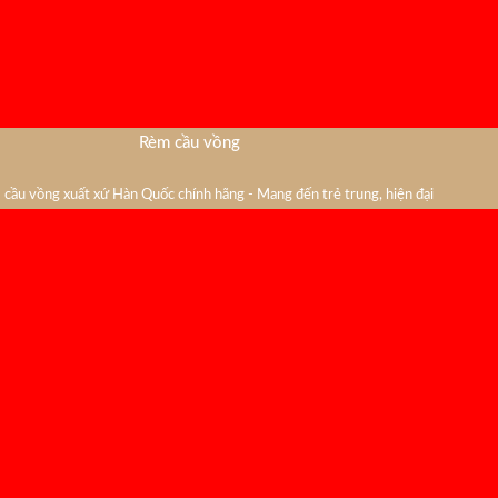
Rèm cầu vồng
cầu vồng xuất xứ Hàn Quốc chính hãng - Mang đến trẻ trung, hiện đại