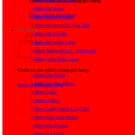
> Mẫu Rèm Vải 2 Lớp
Chưa có sản phẩm trong giỏ hàng.
> Rèm Vải Voan
Quay trở lại cửa hàng
> Rèm Vải Một Màu
> Rèm Vải Hoa Văn Họa Tiết
Giỏ hàng
> Rèm Vải Giá Rẻ
> Rèm Vải Ngăn Lạnh
> Vách Ngăn phòng - Cửa Lưới
> Rèm cuốn khắc Laser
Chưa có sản phẩm trong giỏ hàng.
> Rèm Cầu Vồng
> Rèm Gỗ, Tre, Nhựa
Quay trở lại cửa hàng
> Rèm Cuốn
> Rèm Lá Dọc
> Rèm Cuốn Tranh Cao Cấp
> Rèm Màn Sáo Nhôm
> Rèm Văn Phòng
> Rèm Gia Đình