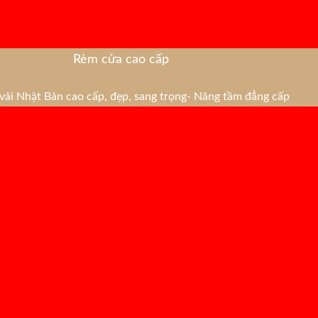
Rèm cửa cao cấp
ải Nhật Bản cao cấp, đẹp, sang trọng- Nâng tầm đẳng cấp