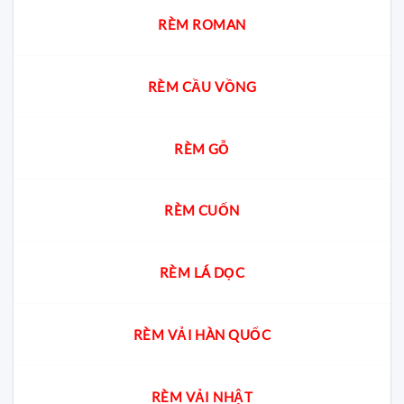
cách
chọn
RÈM ROMAN
chuẩn
cho
từng
không
RÈM CẦU VỒNG
gian
RÈM GỖ
RÈM CUỐN
RÈM LÁ DỌC
RÈM VẢI HÀN QUỐC
RÈM VẢI NHẬT