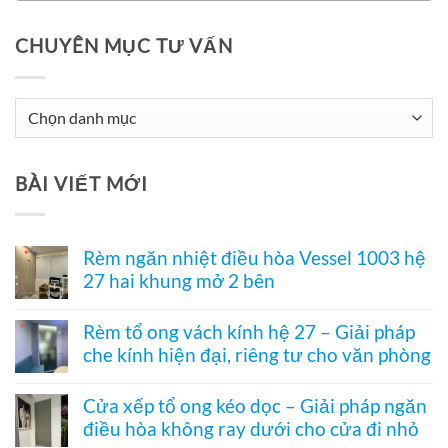
CHUYÊN MỤC TƯ VẤN
Chuyên
Mục
Tư
BÀI VIẾT MỚI
Vấn
Rèm ngăn nhiệt điều hòa Vessel 1003 hệ
27 hai khung mở 2 bên
Không
có
Rèm tổ ong vách kính hệ 27 – Giải pháp
bình
che kính hiện đại, riêng tư cho văn phòng
luận
ở
Không
Rèm
có
ngăn
Cửa xếp tổ ong kéo dọc – Giải pháp ngăn
bình
nhiệt
điều hòa không ray dưới cho cửa đi nhỏ
luận
điều
ở
hòa