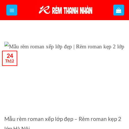
Bỏ
qua
nội
dung
24
Th12
Mẫu rèm roman xếp lớp đẹp – Rèm roman kẹp 2
lớp Hà Nội