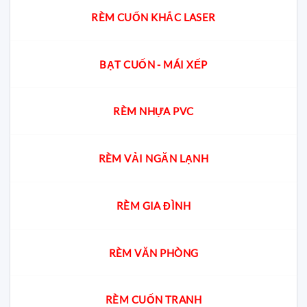
RÈM CUỐN KHẮC LASER
BẠT CUỐN - MÁI XẾP
RÈM NHỰA PVC
RÈM VẢI NGĂN LẠNH
RÈM GIA ĐÌNH
RÈM VĂN PHÒNG
RÈM CUỐN TRANH