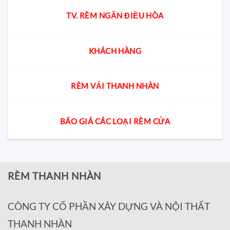
TV. RÈM NGĂN ĐIỀU HÒA
KHÁCH HÀNG
RÈM VẢI THANH NHÀN
BÁO GIÁ CÁC LOẠI RÈM CỬA
RÈM THANH NHÀN
CÔNG TY CỔ PHẦN XÂY DỰNG VÀ NỘI THẤT
THANH NHÀN