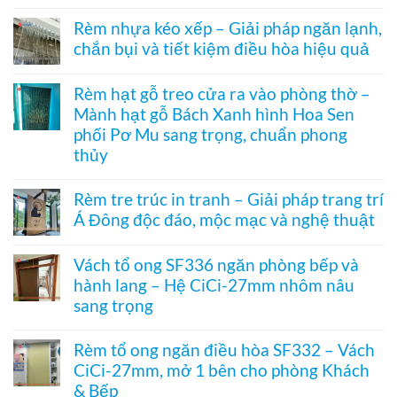
Không
Rèm
Vessel
có
tổ
Rèm nhựa kéo xếp – Giải pháp ngăn lạnh,
1003
bình
ong
hệ
chắn bụi và tiết kiệm điều hòa hiệu quả
luận
vách
27
ở
kính
Không
hai
Cửa
hệ
có
khung
xếp
Rèm hạt gỗ treo cửa ra vào phòng thờ –
27
bình
mở
tổ
–
Mành hạt gỗ Bách Xanh hình Hoa Sen
luận
2
ong
Giải
ở
bên
kéo
phối Pơ Mu sang trọng, chuẩn phong
pháp
Rèm
dọc
che
thủy
nhựa
–
kính
kéo
Giải
Không
hiện
xếp
pháp
có
đại,
Rèm tre trúc in tranh – Giải pháp trang trí
–
ngăn
bình
riêng
Giải
điều
Á Đông độc đáo, mộc mạc và nghệ thuật
luận
tư
pháp
hòa
ở
cho
ngăn
Không
không
Rèm
văn
lạnh,
có
ray
hạt
Vách tổ ong SF336 ngăn phòng bếp và
phòng
chắn
bình
dưới
gỗ
bụi
hành lang – Hệ CiCi-27mm nhôm nâu
luận
cho
treo
và
ở
cửa
sang trọng
cửa
tiết
Rèm
đi
ra
kiệm
tre
Không
nhỏ
vào
điều
trúc
có
phòng
Rèm tổ ong ngăn điều hòa SF332 – Vách
hòa
in
bình
thờ
hiệu
CiCi-27mm, mở 1 bên cho phòng Khách
tranh
luận
–
quả
–
ở
& Bếp
Mành
Giải
Vách