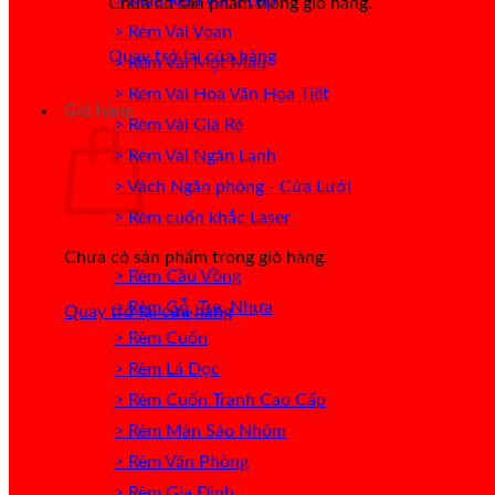
> Mẫu Rèm Vải 2 Lớp
Chưa có sản phẩm trong giỏ hàng.
> Rèm Vải Voan
Quay trở lại cửa hàng
> Rèm Vải Một Màu
> Rèm Vải Hoa Văn Họa Tiết
Giỏ hàng
> Rèm Vải Giá Rẻ
> Rèm Vải Ngăn Lạnh
> Vách Ngăn phòng - Cửa Lưới
> Rèm cuốn khắc Laser
Chưa có sản phẩm trong giỏ hàng.
> Rèm Cầu Vồng
> Rèm Gỗ, Tre, Nhựa
Quay trở lại cửa hàng
> Rèm Cuốn
> Rèm Lá Dọc
> Rèm Cuốn Tranh Cao Cấp
> Rèm Màn Sáo Nhôm
> Rèm Văn Phòng
> Rèm Gia Đình