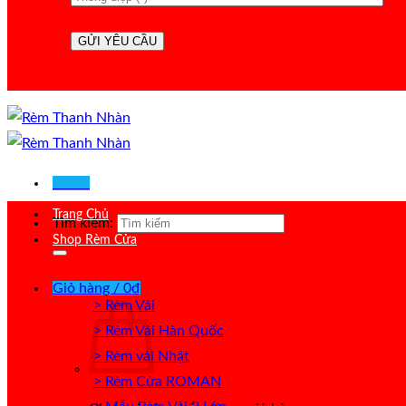
Menu
Trang Chủ
Tìm kiếm:
Shop Rèm Cửa
Giỏ hàng /
0
₫
> Rèm Vải
> Rèm Vải Hàn Quốc
> Rèm vải Nhật
> Rèm Cửa ROMAN