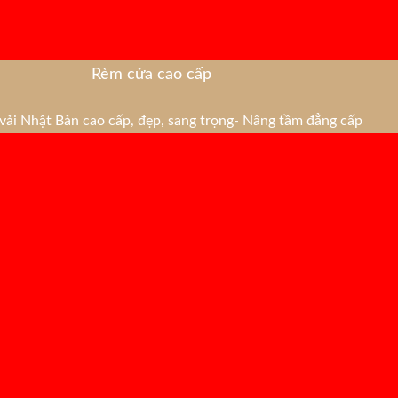
Rèm cửa cao cấp
ải Nhật Bản cao cấp, đẹp, sang trọng- Nâng tầm đẳng cấp