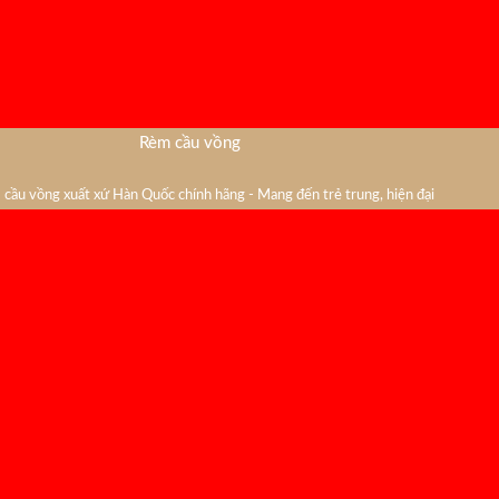
Rèm cầu vồng
cầu vồng xuất xứ Hàn Quốc chính hãng - Mang đến trẻ trung, hiện đại