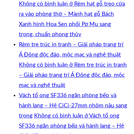
Không có bình luận
ở Rèm hạt gỗ treo cửa
ra vào phòng thờ – Mành hạt gỗ Bách
Xanh hình Hoa Sen phối Pơ Mu sang
trọng, chuẩn phong thủy
Rèm tre trúc in tranh – Giải pháp trang trí
Á Đông độc đáo, mộc mạc và nghệ thuật
Không có bình luận
ở Rèm tre trúc in tranh
– Giải pháp trang trí Á Đông độc đáo, mộc
mạc và nghệ thuật
Vách tổ ong SF336 ngăn phòng bếp và
hành lang – Hệ CiCi-27mm nhôm nâu sang
trọng
Không có bình luận
ở Vách tổ ong
SF336 ngăn phòng bếp và hành lang – Hệ