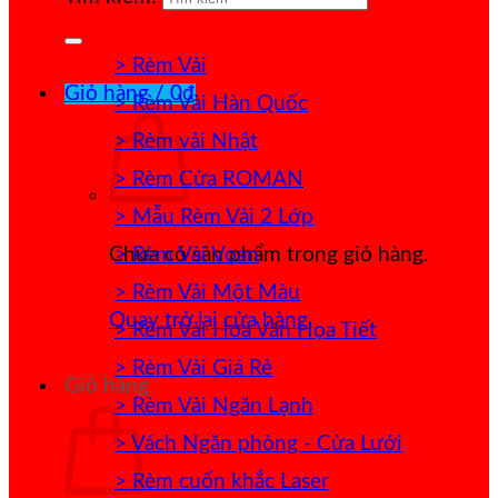
> Rèm Vải
Giỏ hàng /
0
₫
> Rèm Vải Hàn Quốc
> Rèm vải Nhật
> Rèm Cửa ROMAN
> Mẫu Rèm Vải 2 Lớp
> Rèm Vải Voan
Chưa có sản phẩm trong giỏ hàng.
> Rèm Vải Một Màu
Quay trở lại cửa hàng
> Rèm Vải Hoa Văn Họa Tiết
> Rèm Vải Giá Rẻ
Giỏ hàng
> Rèm Vải Ngăn Lạnh
> Vách Ngăn phòng - Cửa Lưới
> Rèm cuốn khắc Laser