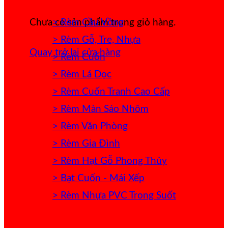
> Rèm Cầu Vồng
Chưa có sản phẩm trong giỏ hàng.
> Rèm Gỗ, Tre, Nhựa
Quay trở lại cửa hàng
> Rèm Cuốn
> Rèm Lá Dọc
> Rèm Cuốn Tranh Cao Cấp
> Rèm Màn Sáo Nhôm
> Rèm Văn Phòng
> Rèm Gia Đình
> Rèm Hạt Gỗ Phong Thủy
> Bạt Cuốn - Mái Xếp
> Rèm Nhựa PVC Trong Suốt