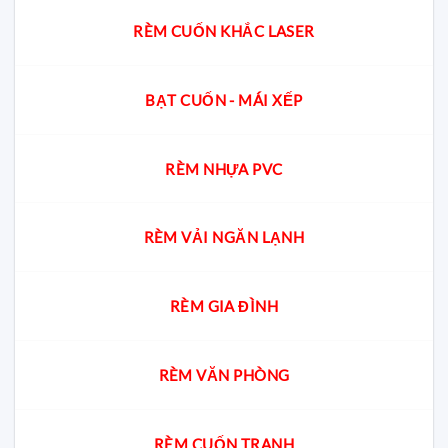
RÈM CUỐN KHẮC LASER
BẠT CUỐN - MÁI XẾP
RÈM NHỰA PVC
RÈM VẢI NGĂN LẠNH
RÈM GIA ĐÌNH
RÈM VĂN PHÒNG
RÈM CUỐN TRANH