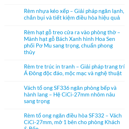
hòa
Không
Rèm
Vessel
có
tổ
Rèm nhựa kéo xếp – Giải pháp ngăn lạnh,
1003
bình
ong
hệ
chắn bụi và tiết kiệm điều hòa hiệu quả
luận
vách
27
ở
kính
Không
hai
Cửa
hệ
có
khung
xếp
Rèm hạt gỗ treo cửa ra vào phòng thờ –
27
bình
mở
tổ
–
Mành hạt gỗ Bách Xanh hình Hoa Sen
luận
2
ong
Giải
ở
bên
kéo
phối Pơ Mu sang trọng, chuẩn phong
pháp
Rèm
dọc
che
thủy
nhựa
–
kính
kéo
Giải
Không
hiện
xếp
pháp
có
đại,
Rèm tre trúc in tranh – Giải pháp trang trí
–
ngăn
bình
riêng
Giải
điều
Á Đông độc đáo, mộc mạc và nghệ thuật
luận
tư
pháp
hòa
ở
cho
ngăn
Không
không
Rèm
văn
lạnh,
có
ray
hạt
Vách tổ ong SF336 ngăn phòng bếp và
phòng
chắn
bình
dưới
gỗ
bụi
hành lang – Hệ CiCi-27mm nhôm nâu
luận
cho
treo
và
ở
cửa
sang trọng
cửa
tiết
Rèm
đi
ra
kiệm
tre
Không
nhỏ
vào
điều
trúc
có
phòng
Rèm tổ ong ngăn điều hòa SF332 – Vách
hòa
in
bình
thờ
hiệu
CiCi-27mm, mở 1 bên cho phòng Khách
tranh
luận
–
quả
–
ở
& Bếp
Mành