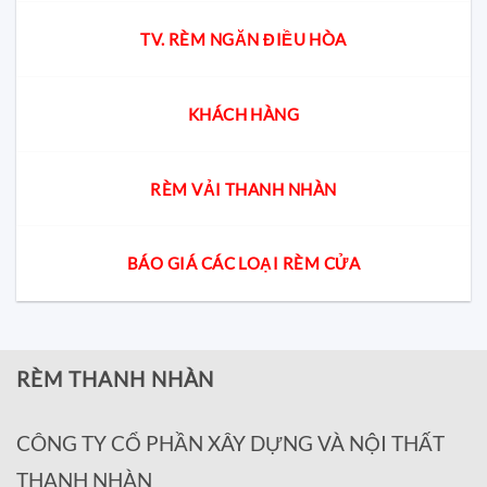
TV. RÈM NGĂN ĐIỀU HÒA
KHÁCH HÀNG
RÈM VẢI THANH NHÀN
BÁO GIÁ CÁC LOẠI RÈM CỬA
RÈM THANH NHÀN
CÔNG TY CỔ PHẦN XÂY DỰNG VÀ NỘI THẤT
THANH NHÀN