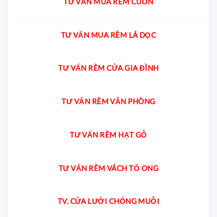
TƯ VẤN MUA RÈM CUỐN
TƯ VẤN MUA RÈM LÁ DỌC
TƯ VẤN RÈM CỬA GIA ĐÌNH
TƯ VẤN RÈM VĂN PHÒNG
TƯ VẤN RÈM HẠT GỖ
TƯ VẤN RÈM VÁCH TỔ ONG
TV. CỬA LƯỚI CHỐNG MUỖI