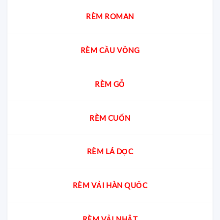
cách
chọn
RÈM ROMAN
chuẩn
cho
từng
không
RÈM CẦU VỒNG
gian
RÈM GỖ
RÈM CUỐN
RÈM LÁ DỌC
RÈM VẢI HÀN QUỐC
RÈM VẢI NHẬT