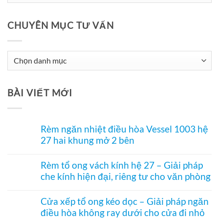
CHUYÊN MỤC TƯ VẤN
Chuyên
Mục
Tư
BÀI VIẾT MỚI
Vấn
Rèm ngăn nhiệt điều hòa Vessel 1003 hệ
27 hai khung mở 2 bên
Không
có
Rèm tổ ong vách kính hệ 27 – Giải pháp
bình
che kính hiện đại, riêng tư cho văn phòng
luận
ở
Không
Rèm
có
ngăn
Cửa xếp tổ ong kéo dọc – Giải pháp ngăn
bình
nhiệt
điều hòa không ray dưới cho cửa đi nhỏ
luận
điều
ở