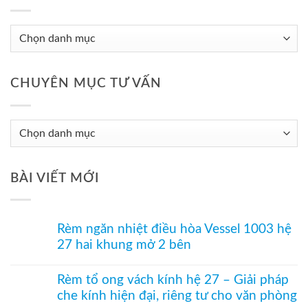
CHUYÊN MỤC TƯ VẤN
Chuyên
Mục
Tư
BÀI VIẾT MỚI
Vấn
Rèm ngăn nhiệt điều hòa Vessel 1003 hệ
27 hai khung mở 2 bên
Không
có
Rèm tổ ong vách kính hệ 27 – Giải pháp
bình
che kính hiện đại, riêng tư cho văn phòng
luận
ở