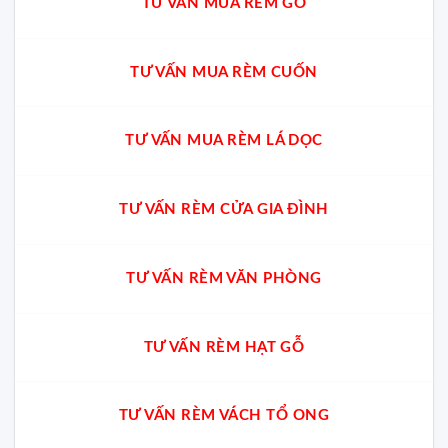
TƯ VẤN MUA RÈM GỖ
TƯ VẤN MUA RÈM CUỐN
TƯ VẤN MUA RÈM LÁ DỌC
TƯ VẤN RÈM CỬA GIA ĐÌNH
TƯ VẤN RÈM VĂN PHÒNG
TƯ VẤN RÈM HẠT GỖ
TƯ VẤN RÈM VÁCH TỔ ONG