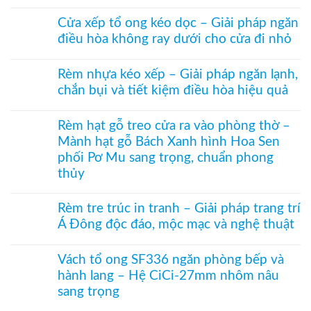
Không
Rèm
có
ngăn
Cửa xếp tổ ong kéo dọc – Giải pháp ngăn
bình
nhiệt
điều hòa không ray dưới cho cửa đi nhỏ
luận
điều
ở
hòa
Không
Rèm
Vessel
có
tổ
Rèm nhựa kéo xếp – Giải pháp ngăn lạnh,
1003
bình
ong
hệ
chắn bụi và tiết kiệm điều hòa hiệu quả
luận
vách
27
ở
kính
Không
hai
Cửa
hệ
có
khung
xếp
Rèm hạt gỗ treo cửa ra vào phòng thờ –
27
bình
mở
tổ
–
Mành hạt gỗ Bách Xanh hình Hoa Sen
luận
2
ong
Giải
ở
bên
phối Pơ Mu sang trọng, chuẩn phong
kéo
pháp
Rèm
dọc
che
thủy
nhựa
–
kính
kéo
Giải
Không
hiện
xếp
pháp
có
đại,
Rèm tre trúc in tranh – Giải pháp trang trí
–
ngăn
bình
riêng
Giải
Á Đông độc đáo, mộc mạc và nghệ thuật
điều
luận
tư
pháp
hòa
ở
cho
ngăn
Không
không
Rèm
văn
lạnh,
có
ray
hạt
Vách tổ ong SF336 ngăn phòng bếp và
phòng
chắn
bình
dưới
gỗ
hành lang – Hệ CiCi-27mm nhôm nâu
bụi
luận
cho
treo
và
ở
cửa
sang trọng
cửa
tiết
Rèm
đi
ra
kiệm
tre
Không