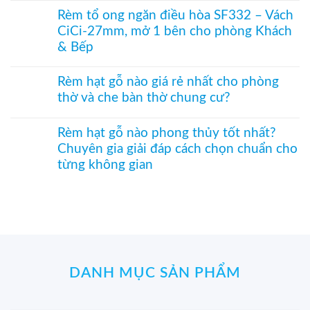
nhỏ
vào
điều
trúc
có
phòng
Rèm tổ ong ngăn điều hòa SF332 – Vách
hòa
in
bình
thờ
CiCi-27mm, mở 1 bên cho phòng Khách
hiệu
tranh
luận
–
quả
–
ở
& Bếp
Mành
Giải
Vách
hạt
pháp
tổ
Không
gỗ
trang
ong
có
Bách
Rèm hạt gỗ nào giá rẻ nhất cho phòng
trí
SF336
bình
Xanh
thờ và che bàn thờ chung cư?
Á
ngăn
luận
hình
Đông
phòng
ở
Hoa
Không
độc
bếp
Rèm
Sen
có
đáo,
và
tổ
Rèm hạt gỗ nào phong thủy tốt nhất?
phối
bình
mộc
hành
ong
Pơ
Chuyên gia giải đáp cách chọn chuẩn cho
luận
mạc
lang
ngăn
Mu
ở
từng không gian
và
–
điều
sang
Rèm
nghệ
Hệ
hòa
trọng,
hạt
Không
thuật
CiCi-
SF332
chuẩn
gỗ
có
27mm
–
phong
nào
bình
nhôm
Vách
thủy
giá
luận
nâu
CiCi-
rẻ
ở
sang
27mm,
nhất
Rèm
trọng
mở
cho
hạt
1
phòng
gỗ
bên
thờ
DANH MỤC SẢN PHẨM
nào
cho
và
phong
phòng
che
thủy
Khách
bàn
tốt
&