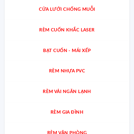
CỬA LƯỚI CHỐNG MUỖI
RÈM CUỐN KHẮC LASER
BẠT CUỐN - MÁI XẾP
RÈM NHỰA PVC
RÈM VẢI NGĂN LẠNH
RÈM GIA ĐÌNH
RÈM VĂN PHÒNG