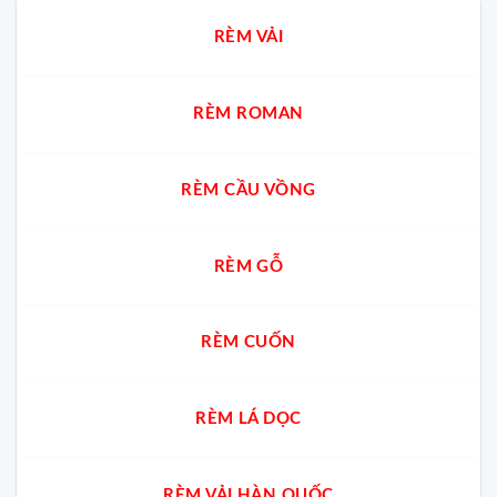
thờ
nhất?
Bếp
chung
Chuyên
RÈM VẢI
cư?
gia
giải
đáp
cách
RÈM ROMAN
chọn
chuẩn
cho
từng
không
RÈM CẦU VỒNG
gian
RÈM GỖ
RÈM CUỐN
RÈM LÁ DỌC
RÈM VẢI HÀN QUỐC