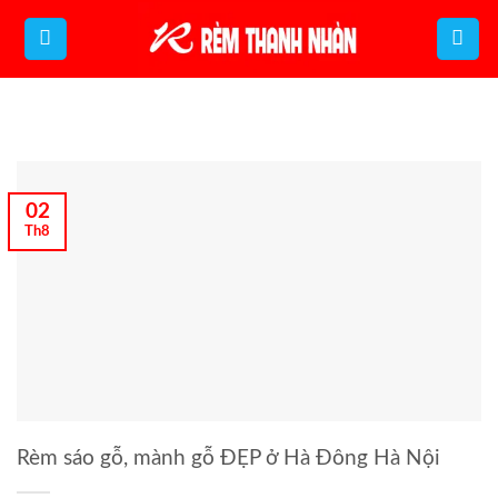
Bỏ
qua
nội
dung
02
Th8
Rèm sáo gỗ, mành gỗ ĐẸP ở Hà Đông Hà Nội