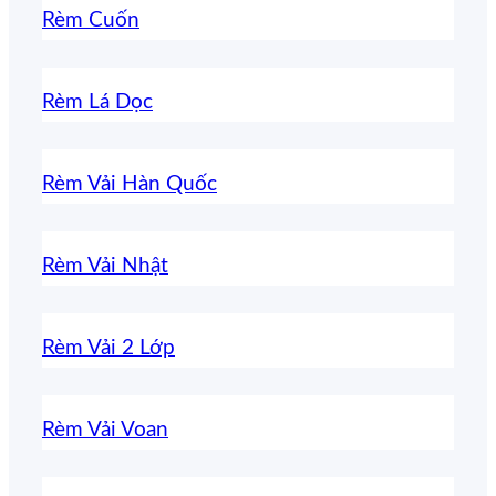
phòng
giải
thờ
chu
Rèm Cuốn
Khách
đáp
chung
ph
&
cách
cư?
thủ
Rèm Lá Dọc
Bếp
chọn
chuẩn
Rèm Vải Hàn Quốc
cho
từng
Rèm Vải Nhật
không
gian
Rèm Vải 2 Lớp
Rèm Vải Voan