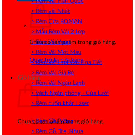
> Rèm Vải Hàn Quốc
> Rèm vải Nhật
> Rèm Cửa ROMAN
> Mẫu Rèm Vải 2 Lớp
> Rèm Vải Voan
Chưa có sản phẩm trong giỏ hàng.
> Rèm Vải Một Màu
Quay trở lại cửa hàng
> Rèm Vải Hoa Văn Họa Tiết
> Rèm Vải Giá Rẻ
Giỏ hàng
> Rèm Vải Ngăn Lạnh
> Vách Ngăn phòng - Cửa Lưới
> Rèm cuốn khắc Laser
> Rèm Cầu Vồng
Chưa có sản phẩm trong giỏ hàng.
> Rèm Gỗ, Tre, Nhựa