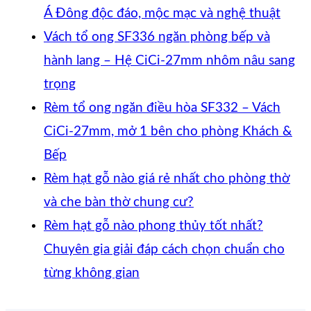
1003
Rèm
tổ
kính
Khôn
bìn
Á Đông độc đáo, mộc mạc và nghệ thuật
hệ
nhựa
ong
hệ
có
luậ
Vách tổ ong SF336 ngăn phòng bếp và
27
kéo
kéo
27
ở
bình
hành lang – Hệ CiCi-27mm nhôm nâu sang
hai
xếp
dọc
–
Rè
Không
luận
trọng
khung
–
–
ở
Giải
hạt
có
Rèm tổ ong ngăn điều hòa SF332 – Vách
mở
Giải
Giải
Rèm
phá
gỗ
bình
CiCi-27mm, mở 1 bên cho phòng Khách &
2
pháp
pháp
tre
che
tre
Không
luận
Bếp
ở
bên
ngăn
ngăn
trúc
kính
cửa
có
Rèm hạt gỗ nào giá rẻ nhất cho phòng thờ
Vách
lạnh,
điều
in
hiện
ra
bình
Không
và che bàn thờ chung cư?
tổ
chắn
hòa
tranh
đại,
vào
luận
có
Rèm hạt gỗ nào phong thủy tốt nhất?
ở
ong
bụi
khôn
–
riên
ph
bình
Chuyên gia giải đáp cách chọn chuẩn cho
Rèm
SF336
và
ray
Giải
tư
thờ
Không
luận
từng không gian
tổ
ngăn
ở
tiết
dưới
pháp
cho
–
có