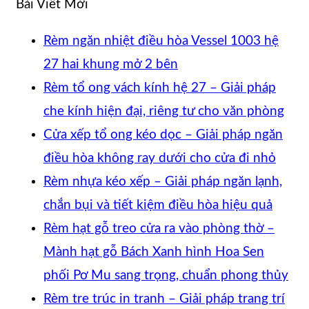
Mục
Bài Viết Mới
Tư
Rèm ngăn nhiệt điều hòa Vessel 1003 hệ
Vấn
Không
27 hai khung mở 2 bên
có
Rèm tổ ong vách kính hệ 27 – Giải pháp
bình
Khô
che kính hiện đại, riêng tư cho văn phòng
luận
có
Cửa xếp tổ ong kéo dọc – Giải pháp ngăn
ở
Khôn
bìn
điều hòa không ray dưới cho cửa đi nhỏ
Rèm
có
luận
Rèm nhựa kéo xếp – Giải pháp ngăn lạnh,
ngăn
ở
Khôn
bình
chắn bụi và tiết kiệm điều hòa hiệu quả
nhiệt
Rèm
có
luận
Rèm hạt gỗ treo cửa ra vào phòng thờ –
điều
ở
tổ
bình
Mành hạt gỗ Bách Xanh hình Hoa Sen
hòa
Cửa
ong
luận
Kh
phối Pơ Mu sang trọng, chuẩn phong thủy
Vessel
ở
xếp
vác
có
Rèm tre trúc in tranh – Giải pháp trang trí