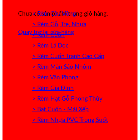
> Rèm Cầu Vồng
Chưa có sản phẩm trong giỏ hàng.
> Rèm Gỗ, Tre, Nhựa
Quay trở lại cửa hàng
> Rèm Cuốn
> Rèm Lá Dọc
> Rèm Cuốn Tranh Cao Cấp
> Rèm Màn Sáo Nhôm
> Rèm Văn Phòng
> Rèm Gia Đình
> Rèm Hạt Gỗ Phong Thủy
> Bạt Cuốn - Mái Xếp
> Rèm Nhựa PVC Trong Suốt