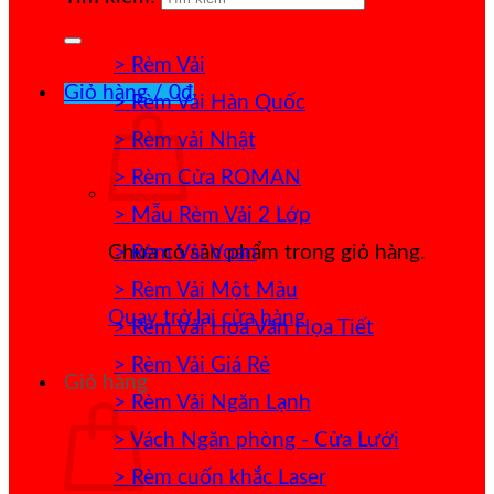
> Rèm Vải
Giỏ hàng /
0
₫
> Rèm Vải Hàn Quốc
> Rèm vải Nhật
> Rèm Cửa ROMAN
> Mẫu Rèm Vải 2 Lớp
> Rèm Vải Voan
Chưa có sản phẩm trong giỏ hàng.
> Rèm Vải Một Màu
Quay trở lại cửa hàng
> Rèm Vải Hoa Văn Họa Tiết
> Rèm Vải Giá Rẻ
Giỏ hàng
> Rèm Vải Ngăn Lạnh
> Vách Ngăn phòng - Cửa Lưới
> Rèm cuốn khắc Laser