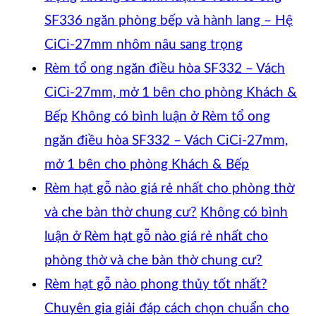
SF336 ngăn phòng bếp và hành lang – Hệ
CiCi-27mm nhôm nâu sang trọng
Rèm tổ ong ngăn điều hòa SF332 – Vách
CiCi-27mm, mở 1 bên cho phòng Khách &
Bếp
Không có bình luận
ở Rèm tổ ong
ngăn điều hòa SF332 – Vách CiCi-27mm,
mở 1 bên cho phòng Khách & Bếp
Rèm hạt gỗ nào giá rẻ nhất cho phòng thờ
và che bàn thờ chung cư?
Không có bình
luận
ở Rèm hạt gỗ nào giá rẻ nhất cho
phòng thờ và che bàn thờ chung cư?
Rèm hạt gỗ nào phong thủy tốt nhất?
Chuyên gia giải đáp cách chọn chuẩn cho