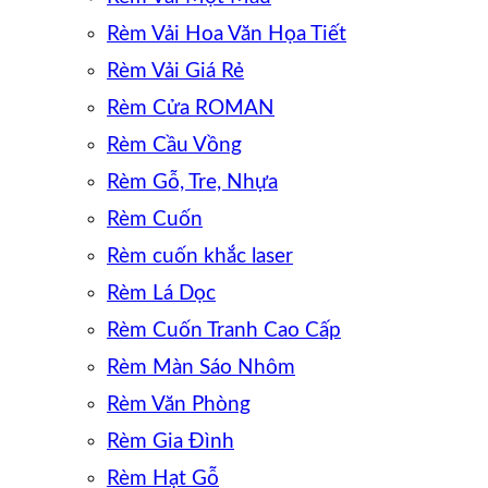
Rèm Vải Hoa Văn Họa Tiết
Rèm Vải Giá Rẻ
Rèm Cửa ROMAN
Rèm Cầu Vồng
Rèm Gỗ, Tre, Nhựa
Rèm Cuốn
Rèm cuốn khắc laser
Rèm Lá Dọc
Rèm Cuốn Tranh Cao Cấp
Rèm Màn Sáo Nhôm
Rèm Văn Phòng
Rèm Gia Đình
Rèm Hạt Gỗ