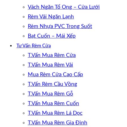
Vách Ngăn Tổ Ong – Cửa Lưới
Rèm Vải Ngăn Lạnh
Rèm Nhựa PVC Trong Suốt
Bạt Cuốn – Mái Xếp
Tư Vấn Rèm Cửa
T.Vấn Mua Rèm Cửa
T.Vấn Mua Rèm Vải
Mua Rèm Cửa Cao Cấp
T.Vấn Rèm Cầu Vồng
T.Vấn Mua Rèm Gỗ
T.Vấn Mua Rèm Cuốn
T.Vấn Mua Rèm Lá Dọc
T.Vấn Mua Rèm Gia Đình