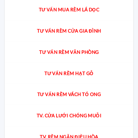
TƯ VẤN MUA RÈM LÁ DỌC
TƯ VẤN RÈM CỬA GIA ĐÌNH
TƯ VẤN RÈM VĂN PHÒNG
TƯ VẤN RÈM HẠT GỖ
TƯ VẤN RÈM VÁCH TỔ ONG
TV. CỬA LƯỚI CHỐNG MUỖI
TV. RÈM NGĂN ĐIỀU HÒA