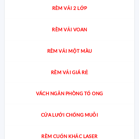
RÈM VẢI 2 LỚP
RÈM VẢI VOAN
RÈM VẢI MỘT MÀU
RÈM VẢI GIÁ RẺ
VÁCH NGĂN PHÒNG TỔ ONG
CỬA LƯỚI CHỐNG MUỖI
RÈM CUỐN KHẮC LASER