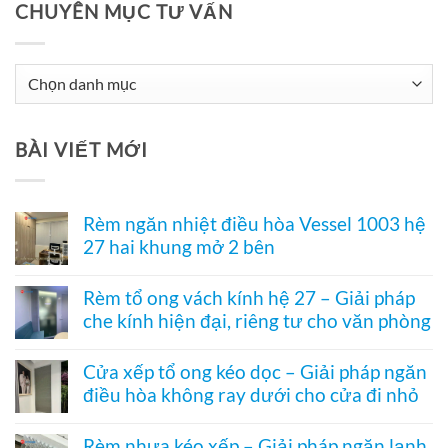
CHUYÊN MỤC TƯ VẤN
Chuyên
Mục
Tư
BÀI VIẾT MỚI
Vấn
Rèm ngăn nhiệt điều hòa Vessel 1003 hệ
27 hai khung mở 2 bên
Không
có
Rèm tổ ong vách kính hệ 27 – Giải pháp
bình
che kính hiện đại, riêng tư cho văn phòng
luận
ở
Không
Rèm
có
ngăn
Cửa xếp tổ ong kéo dọc – Giải pháp ngăn
bình
nhiệt
điều hòa không ray dưới cho cửa đi nhỏ
luận
điều
ở
hòa
Không
Rèm
Vessel
có
tổ
Rèm nhựa kéo xếp – Giải pháp ngăn lạnh,
1003