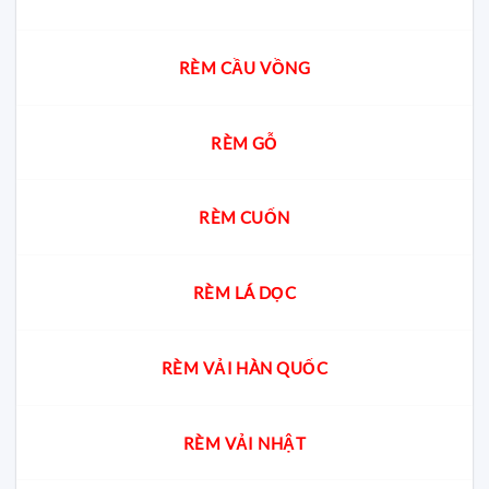
chuẩn
cho
từng
không
RÈM CẦU VỒNG
gian
RÈM GỖ
RÈM CUỐN
RÈM LÁ DỌC
RÈM VẢI HÀN QUỐC
RÈM VẢI NHẬT