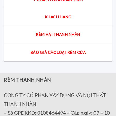
KHÁCH HÀNG
RÈM VẢI THANH NHÀN
BÁO GIÁ CÁC LOẠI RÈM CỬA
RÈM THANH NHÀN
CÔNG TY CỔ PHẦN XÂY DỰNG VÀ NỘI THẤT
THANH NHÀN
– Số GPĐKKD: 0108464494 – Cấp ngày: 09 – 10