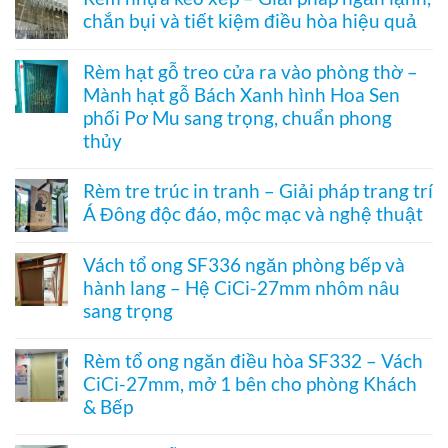
bình
ong
hệ
chắn bụi và tiết kiệm điều hòa hiệu quả
luận
vách
27
ở
kính
Không
hai
Cửa
hệ
có
khung
xếp
Rèm hạt gỗ treo cửa ra vào phòng thờ –
27
bình
mở
tổ
–
Mành hạt gỗ Bách Xanh hình Hoa Sen
luận
2
ong
Giải
ở
bên
kéo
phối Pơ Mu sang trọng, chuẩn phong
pháp
Rèm
dọc
che
thủy
nhựa
–
kính
kéo
Giải
Không
hiện
xếp
pháp
có
đại,
Rèm tre trúc in tranh – Giải pháp trang trí
–
ngăn
bình
riêng
Giải
điều
Á Đông độc đáo, mộc mạc và nghệ thuật
luận
tư
pháp
hòa
ở
cho
ngăn
Không
không
Rèm
văn
lạnh,
có
ray
hạt
Vách tổ ong SF336 ngăn phòng bếp và
phòng
chắn
bình
dưới
gỗ
bụi
hành lang – Hệ CiCi-27mm nhôm nâu
luận
cho
treo
và
ở
cửa
sang trọng
cửa
tiết
Rèm
đi
ra
kiệm
tre
Không
nhỏ
vào
điều
trúc
có
phòng
Rèm tổ ong ngăn điều hòa SF332 – Vách
hòa
in
bình
thờ
hiệu
CiCi-27mm, mở 1 bên cho phòng Khách
tranh
luận
–
quả
–
ở
& Bếp
Mành
Giải
Vách
hạt
pháp
tổ
Không
gỗ
trang
ong
có