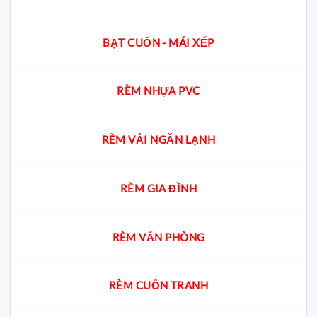
BẠT CUỐN - MÁI XẾP
RÈM NHỰA PVC
RÈM VẢI NGĂN LẠNH
RÈM GIA ĐÌNH
RÈM VĂN PHÒNG
RÈM CUỐN TRANH