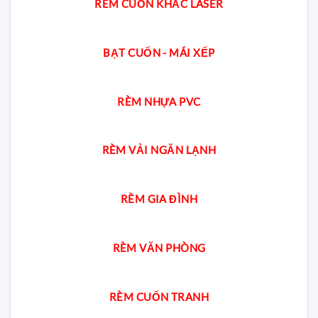
RÈM CUỐN KHẮC LASER
BẠT CUỐN - MÁI XẾP
RÈM NHỰA PVC
RÈM VẢI NGĂN LẠNH
RÈM GIA ĐÌNH
RÈM VĂN PHÒNG
RÈM CUỐN TRANH