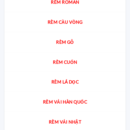
chọn
RÈM ROMAN
chuẩn
cho
từng
không
RÈM CẦU VỒNG
gian
RÈM GỖ
RÈM CUỐN
RÈM LÁ DỌC
RÈM VẢI HÀN QUỐC
RÈM VẢI NHẬT