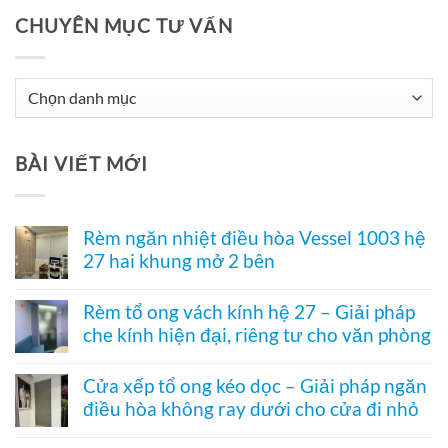
CHUYÊN MỤC TƯ VẤN
Chuyên
Mục
Tư
BÀI VIẾT MỚI
Vấn
Rèm ngăn nhiệt điều hòa Vessel 1003 hệ
27 hai khung mở 2 bên
Không
có
Rèm tổ ong vách kính hệ 27 – Giải pháp
bình
che kính hiện đại, riêng tư cho văn phòng
luận
ở
Không
Rèm
có
ngăn
Cửa xếp tổ ong kéo dọc – Giải pháp ngăn
bình
nhiệt
điều hòa không ray dưới cho cửa đi nhỏ
luận
điều
ở
hòa
Không
Rèm
Vessel