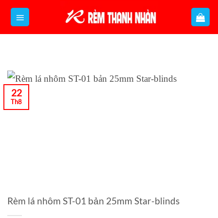
Bỏ
qua
nội
dung
22
Th8
Rèm lá nhôm ST-01 bản 25mm Star-blinds