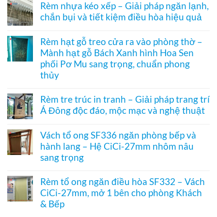
có
tổ
Rèm nhựa kéo xếp – Giải pháp ngăn lạnh,
1003
bình
ong
hệ
chắn bụi và tiết kiệm điều hòa hiệu quả
luận
vách
27
ở
kính
Không
hai
Cửa
hệ
có
khung
xếp
Rèm hạt gỗ treo cửa ra vào phòng thờ –
27
bình
mở
tổ
–
Mành hạt gỗ Bách Xanh hình Hoa Sen
luận
2
ong
Giải
ở
bên
kéo
phối Pơ Mu sang trọng, chuẩn phong
pháp
Rèm
dọc
che
thủy
nhựa
–
kính
kéo
Giải
Không
hiện
xếp
pháp
có
đại,
Rèm tre trúc in tranh – Giải pháp trang trí
–
ngăn
bình
riêng
Giải
điều
Á Đông độc đáo, mộc mạc và nghệ thuật
luận
tư
pháp
hòa
ở
cho
ngăn
Không
không
Rèm
văn
lạnh,
có
ray
hạt
Vách tổ ong SF336 ngăn phòng bếp và
phòng
chắn
bình
dưới
gỗ
bụi
hành lang – Hệ CiCi-27mm nhôm nâu
luận
cho
treo
và
ở
cửa
sang trọng
cửa
tiết
Rèm
đi
ra
kiệm
tre
Không
nhỏ
vào
điều
trúc
có
phòng
Rèm tổ ong ngăn điều hòa SF332 – Vách
hòa
in
bình
thờ
hiệu
CiCi-27mm, mở 1 bên cho phòng Khách
tranh
luận
–
quả
–
ở
& Bếp
Mành
Giải
Vách
hạt
pháp
tổ
Không