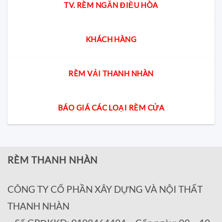
TV. RÈM NGĂN ĐIỀU HÒA
KHÁCH HÀNG
RÈM VẢI THANH NHÀN
BÁO GIÁ CÁC LOẠI RÈM CỬA
RÈM THANH NHÀN
CÔNG TY CỔ PHẦN XÂY DỰNG VÀ NỘI THẤT
THANH NHÀN