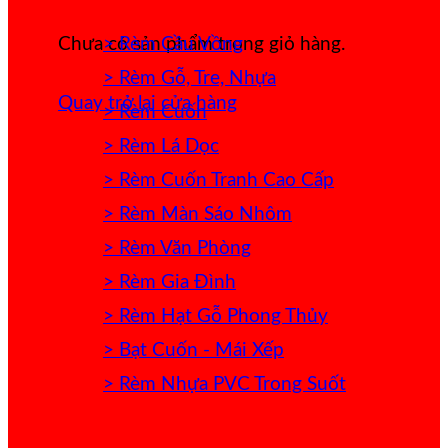
> Rèm Cầu Vồng
Chưa có sản phẩm trong giỏ hàng.
> Rèm Gỗ, Tre, Nhựa
Quay trở lại cửa hàng
> Rèm Cuốn
> Rèm Lá Dọc
> Rèm Cuốn Tranh Cao Cấp
> Rèm Màn Sáo Nhôm
> Rèm Văn Phòng
> Rèm Gia Đình
> Rèm Hạt Gỗ Phong Thủy
> Bạt Cuốn - Mái Xếp
> Rèm Nhựa PVC Trong Suốt