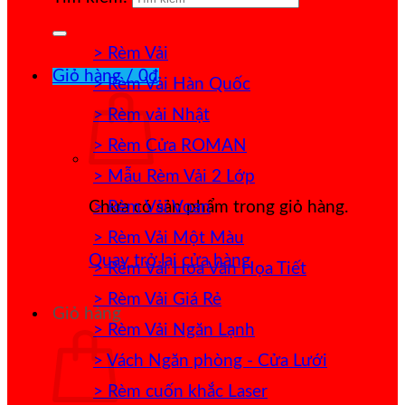
> Rèm Vải
Giỏ hàng /
0
₫
> Rèm Vải Hàn Quốc
> Rèm vải Nhật
> Rèm Cửa ROMAN
> Mẫu Rèm Vải 2 Lớp
> Rèm Vải Voan
Chưa có sản phẩm trong giỏ hàng.
> Rèm Vải Một Màu
Quay trở lại cửa hàng
> Rèm Vải Hoa Văn Họa Tiết
> Rèm Vải Giá Rẻ
Giỏ hàng
> Rèm Vải Ngăn Lạnh
> Vách Ngăn phòng - Cửa Lưới
> Rèm cuốn khắc Laser