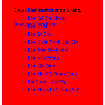
> Rèm Cầu Vồng
Chưa có sản phẩm trong giỏ hàng.
> Rèm Gỗ, Tre, Nhựa
Quay trở lại cửa hàng
> Rèm Cuốn
> Rèm Lá Dọc
> Rèm Cuốn Tranh Cao Cấp
> Rèm Màn Sáo Nhôm
> Rèm Văn Phòng
> Rèm Gia Đình
> Rèm Hạt Gỗ Phong Thủy
> Bạt Cuốn - Mái Xếp
> Rèm Nhựa PVC Trong Suốt