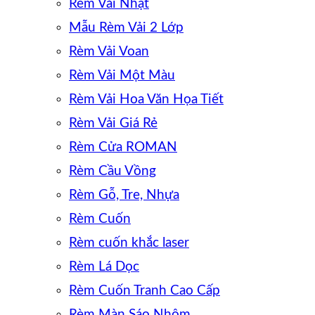
Rèm Vải Nhật
Mẫu Rèm Vải 2 Lớp
Rèm Vải Voan
Rèm Vải Một Màu
Rèm Vải Hoa Văn Họa Tiết
Rèm Vải Giá Rẻ
Rèm Cửa ROMAN
Rèm Cầu Vồng
Rèm Gỗ, Tre, Nhựa
Rèm Cuốn
Rèm cuốn khắc laser
Rèm Lá Dọc
Rèm Cuốn Tranh Cao Cấp
Rèm Màn Sáo Nhôm