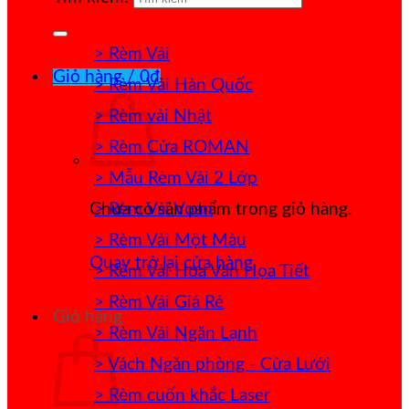
> Rèm Vải
Giỏ hàng /
0
₫
> Rèm Vải Hàn Quốc
> Rèm vải Nhật
> Rèm Cửa ROMAN
> Mẫu Rèm Vải 2 Lớp
> Rèm Vải Voan
Chưa có sản phẩm trong giỏ hàng.
> Rèm Vải Một Màu
Quay trở lại cửa hàng
> Rèm Vải Hoa Văn Họa Tiết
> Rèm Vải Giá Rẻ
Giỏ hàng
> Rèm Vải Ngăn Lạnh
> Vách Ngăn phòng - Cửa Lưới
> Rèm cuốn khắc Laser