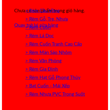
> Rèm Cầu Vồng
Chưa có sản phẩm trong giỏ hàng.
> Rèm Gỗ, Tre, Nhựa
Quay trở lại cửa hàng
> Rèm Cuốn
> Rèm Lá Dọc
> Rèm Cuốn Tranh Cao Cấp
> Rèm Màn Sáo Nhôm
> Rèm Văn Phòng
> Rèm Gia Đình
> Rèm Hạt Gỗ Phong Thủy
> Bạt Cuốn - Mái Xếp
> Rèm Nhựa PVC Trong Suốt