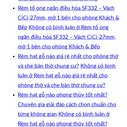
Rèm tổ ong ngăn điều hòa SF332 – Vách
CiCi-27mm, mở 1 bên cho phòng Khách &
Bếp
Không có bình luận
ở Rèm tổ ong
ngăn điều hòa SF332 – Vách CiCi-27mm,
mở 1 bên cho phòng Khách & Bếp
Rèm hạt gỗ nào giá rẻ nhất cho phòng thờ
và che bàn thờ chung cư?
Không có bình
luận
ở Rèm hạt gỗ nào giá rẻ nhất cho
phòng thờ và che bàn thờ chung cư?
Rèm hạt gỗ nào phong thủy tốt nhất?
Chuyên gia giải đáp cách chọn chuẩn cho
từng không gian
Không có bình luận
ở
Rèm hạt gỗ nào phong thủy tốt nhất?