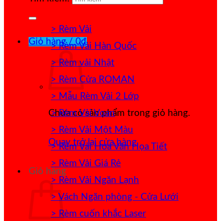
> Rèm Vải
Giỏ hàng /
0
₫
> Rèm Vải Hàn Quốc
> Rèm vải Nhật
> Rèm Cửa ROMAN
> Mẫu Rèm Vải 2 Lớp
> Rèm Vải Voan
Chưa có sản phẩm trong giỏ hàng.
> Rèm Vải Một Màu
Quay trở lại cửa hàng
> Rèm Vải Hoa Văn Họa Tiết
> Rèm Vải Giá Rẻ
Giỏ hàng
> Rèm Vải Ngăn Lạnh
> Vách Ngăn phòng - Cửa Lưới
> Rèm cuốn khắc Laser