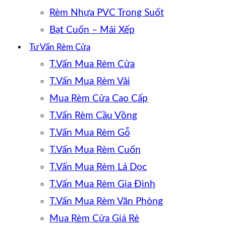
Rèm Nhựa PVC Trong Suốt
Bạt Cuốn – Mái Xếp
Tư Vấn Rèm Cửa
T.Vấn Mua Rèm Cửa
T.Vấn Mua Rèm Vải
Mua Rèm Cửa Cao Cấp
T.Vấn Rèm Cầu Vồng
T.Vấn Mua Rèm Gỗ
T.Vấn Mua Rèm Cuốn
T.Vấn Mua Rèm Lá Dọc
T.Vấn Mua Rèm Gia Đình
T.Vấn Mua Rèm Văn Phòng
Mua Rèm Cửa Giá Rẻ