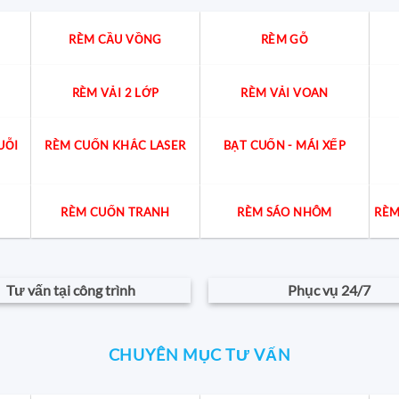
RÈM CẦU VỒNG
RÈM GỖ
RÈM VẢI 2 LỚP
RÈM VẢI VOAN
UỖI
RÈM CUỐN KHẮC LASER
BẠT CUỐN - MÁI XẾP
RÈM CUỐN TRANH
RÈM SÁO NHÔM
RÈM
Tư vấn tại công trình
Phục vụ 24/7
CHUYÊN MỤC TƯ VẤN