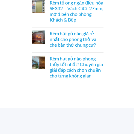
Rèm tổ ong ngăn điều hòa
–
bình
Bách
Giải
luận
Xanh
SF332 – Vách CiCi-27mm,
ở
pháp
hình
mở 1 bên cho phòng
Vách
trang
Hoa
tổ
trí
Sen
Khách & Bếp
ong
Á
phối
SF336
Không
Đông
Pơ
ngăn
có
độc
Mu
Rèm hạt gỗ nào giá rẻ
phòng
bình
đáo,
sang
bếp
luận
mộc
trọng,
nhất cho phòng thờ và
ở
và
mạc
chuẩn
che bàn thờ chung cư?
Rèm
hành
và
phong
tổ
lang
nghệ
thủy
Không
ong
–
thuật
có
ngăn
Hệ
Rèm hạt gỗ nào phong
bình
điều
CiCi-
luận
thủy tốt nhất? Chuyên gia
hòa
27mm
ở
SF332
nhôm
giải đáp cách chọn chuẩn
Rèm
–
nâu
hạt
cho từng không gian
Vách
sang
gỗ
CiCi-
trọng
nào
Không
27mm,
giá
có
mở
rẻ
bình
1
nhất
luận
bên
ở
cho
cho
Rèm
phòng
phòng
hạt
thờ
Khách
gỗ
và
&
nào
che
Bếp
phong
bàn
thủy
thờ
tốt
chung
nhất?
cư?
Chuyên