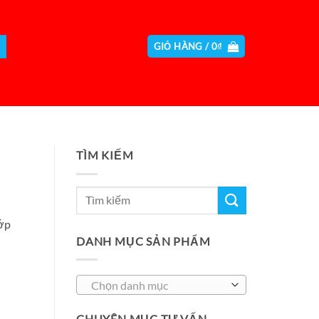
GIỎ HÀNG /
0
₫
TÌM KIẾM
lớp
DANH MỤC SẢN PHẨM
Chọn danh mục
CHUYÊN MỤC TƯ VẤN