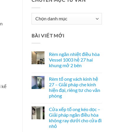
Chuyên
àn
Mục
Tư
BÀI VIẾT MỚI
Vấn
Rèm ngăn nhiệt điều hòa
Vessel 1003 hệ 27 hai
khung mở 2 bên
Không
có
Rèm tổ ong vách kính hệ
bình
luận
27 – Giải pháp che kính
i kể
ở
hiện đại, riêng tư cho văn
Rèm
ngăn
phòng
nhiệt
điều
Không
hòa
có
Cửa xếp tổ ong kéo dọc –
Vessel
bình
1003
luận
Giải pháp ngăn điều hòa
ở
hệ
không ray dưới cho cửa đi
Rèm
27
tổ
hai
nhỏ
ong
khung