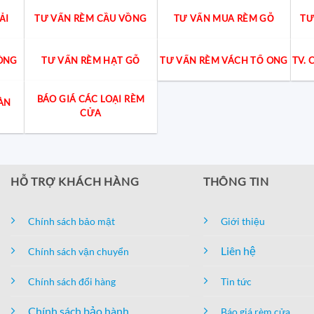
ẢI
TƯ VẤN RÈM CẦU VỒNG
TƯ VẤN MUA RÈM GỖ
TƯ
ÒNG
TƯ VẤN RÈM HẠT GỖ
TƯ VẤN RÈM VÁCH TỔ ONG
TV.
BÁO GIÁ CÁC LOẠI RÈM
ÀN
CỬA
HỖ TRỢ KHÁCH HÀNG
THÔNG TIN
Chính sách bảo mật
Giới thiệu
Liên hệ
Chính sách vận chuyển
Chính sách đổi hàng
Tin tức
Chính sách bảo hành
Báo giá rèm cửa