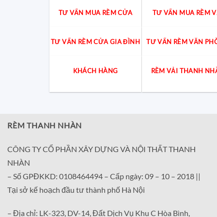
TƯ VẤN MUA RÈM CỬA
TƯ VẤN MUA RÈM V
TƯ VẤN RÈM CỬA GIA ĐÌNH
TƯ VẤN RÈM VĂN PH
KHÁCH HÀNG
RÈM VẢI THANH NH
RÈM THANH NHÀN
CÔNG TY CỔ PHẦN XÂY DỰNG VÀ NỘI THẤT THANH
NHÀN
– Số GPĐKKD: 0108464494 – Cấp ngày: 09 – 10 – 2018 ||
Tại sở kế hoạch đầu tư thành phố Hà Nội
– Địa chỉ: LK-323, DV-14, Đất Dịch Vụ Khu C Hòa Bình,