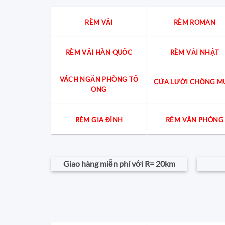
RÈM VẢI
RÈM ROMAN
RÈM VẢI HÀN QUỐC
RÈM VẢI NHẬT
VÁCH NGĂN PHÒNG TỔ
CỬA LƯỚI CHỐNG M
ONG
RÈM GIA ĐÌNH
RÈM VĂN PHÒNG
Giao hàng miễn phí với R= 20km