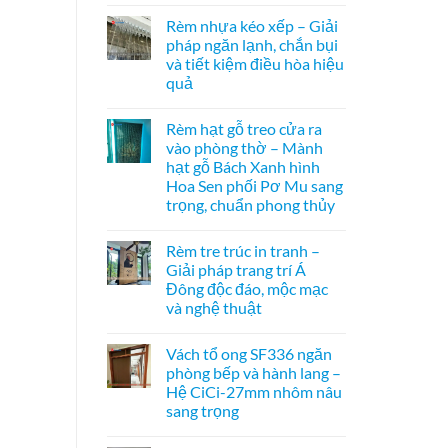
vách
Không
mở
kính
có
2
Rèm nhựa kéo xếp – Giải
hệ
bình
bên
27
luận
pháp ngăn lạnh, chắn bụi
ở
–
và tiết kiệm điều hòa hiệu
Cửa
Giải
xếp
pháp
quả
tổ
che
ong
Không
kính
kéo
có
hiện
Rèm hạt gỗ treo cửa ra
dọc
bình
đại,
–
luận
riêng
vào phòng thờ – Mành
ở
Giải
tư
hạt gỗ Bách Xanh hình
Rèm
pháp
cho
nhựa
ngăn
văn
Hoa Sen phối Pơ Mu sang
kéo
điều
phòng
trọng, chuẩn phong thủy
xếp
hòa
–
không
Không
Giải
ray
có
pháp
dưới
Rèm tre trúc in tranh –
bình
ngăn
cho
luận
Giải pháp trang trí Á
lạnh,
cửa
ở
chắn
đi
Đông độc đáo, mộc mạc
Rèm
bụi
nhỏ
hạt
và nghệ thuật
và
gỗ
tiết
treo
Không
kiệm
cửa
có
điều
Vách tổ ong SF336 ngăn
ra
bình
hòa
vào
luận
phòng bếp và hành lang –
hiệu
ở
phòng
quả
Hệ CiCi-27mm nhôm nâu
Rèm
thờ
tre
–
sang trọng
trúc
Mành
in
Không
hạt
tranh
có
gỗ