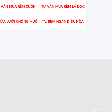
 VẤN MUA RÈM CUỐN
TƯ VẤN MUA RÈM LÁ DỌC
 CỬA LƯỚI CHỐNG MUỖI
TV. RÈM NGĂN ĐIỀU HÒA