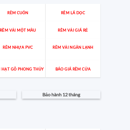
gia
giải
đáp
RÈM CUỐN
RÈM LÁ DỌC
cách
chọn
chuẩn
cho
từng
RÈM VẢI MỘT MÀU
RÈM VẢI GIÁ RẺ
không
gian
RÈM NHỰA PVC
RÈM VẢI NGĂN LẠNH
 HẠT GỖ PHONG THỦY
BÁO GIÁ RÈM CỬA
Bảo hành 12 tháng