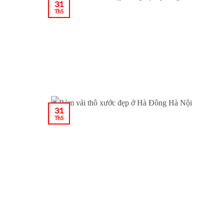
31
Th5
31
Th5