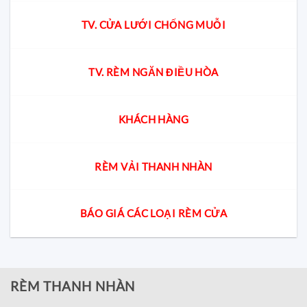
TV. CỬA LƯỚI CHỐNG MUỖI
TV. RÈM NGĂN ĐIỀU HÒA
KHÁCH HÀNG
RÈM VẢI THANH NHÀN
BÁO GIÁ CÁC LOẠI RÈM CỬA
RÈM THANH NHÀN