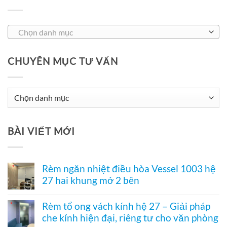
Chọn danh mục
CHUYÊN MỤC TƯ VẤN
Chuyên
Mục
Tư
BÀI VIẾT MỚI
Vấn
Rèm ngăn nhiệt điều hòa Vessel 1003 hệ
27 hai khung mở 2 bên
Không
có
Rèm tổ ong vách kính hệ 27 – Giải pháp
bình
che kính hiện đại, riêng tư cho văn phòng
luận
ở