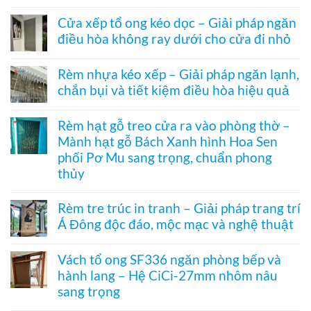
Không
Rèm
có
ngăn
Cửa xếp tổ ong kéo dọc – Giải pháp ngăn
bình
nhiệt
điều hòa không ray dưới cho cửa đi nhỏ
luận
điều
ở
hòa
Không
Rèm
Vessel
có
tổ
Rèm nhựa kéo xếp – Giải pháp ngăn lạnh,
1003
bình
ong
hệ
chắn bụi và tiết kiệm điều hòa hiệu quả
luận
vách
27
ở
kính
Không
hai
Cửa
hệ
có
khung
xếp
Rèm hạt gỗ treo cửa ra vào phòng thờ –
27
bình
mở
tổ
–
Mành hạt gỗ Bách Xanh hình Hoa Sen
luận
2
ong
Giải
ở
bên
kéo
phối Pơ Mu sang trọng, chuẩn phong
pháp
Rèm
dọc
che
thủy
nhựa
–
kính
kéo
Giải
Không
hiện
xếp
pháp
có
đại,
Rèm tre trúc in tranh – Giải pháp trang trí
–
ngăn
bình
riêng
Giải
điều
Á Đông độc đáo, mộc mạc và nghệ thuật
luận
tư
pháp
hòa
ở
cho
ngăn
Không
không
Rèm
văn
lạnh,
có
ray
hạt
Vách tổ ong SF336 ngăn phòng bếp và
phòng
chắn
bình
dưới
gỗ
bụi
hành lang – Hệ CiCi-27mm nhôm nâu
luận
cho
treo
và
ở
cửa
sang trọng
cửa
tiết
Rèm
đi
ra
kiệm
tre
Không
nhỏ