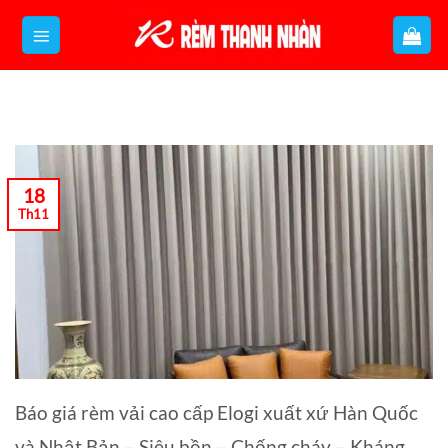
Bỏ
qua
nội
dung
18
Th11
Báo giá rèm vải cao cấp Elogi xuất xứ Hàn Quốc
và Nhật Bản – Siêu bền – Chống cháy – Kháng