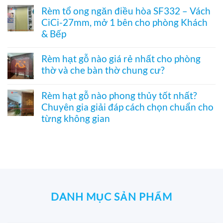
vào
điều
trúc
có
phòng
Rèm tổ ong ngăn điều hòa SF332 – Vách
hòa
in
bình
thờ
hiệu
CiCi-27mm, mở 1 bên cho phòng Khách
tranh
luận
–
quả
–
ở
& Bếp
Mành
Giải
Vách
hạt
pháp
tổ
Không
gỗ
trang
ong
có
Bách
Rèm hạt gỗ nào giá rẻ nhất cho phòng
trí
SF336
bình
Xanh
thờ và che bàn thờ chung cư?
Á
ngăn
luận
hình
Đông
phòng
ở
Hoa
Không
độc
bếp
Rèm
Sen
có
đáo,
và
tổ
Rèm hạt gỗ nào phong thủy tốt nhất?
phối
bình
mộc
hành
ong
Pơ
Chuyên gia giải đáp cách chọn chuẩn cho
luận
mạc
lang
ngăn
Mu
ở
và
từng không gian
–
điều
sang
Rèm
nghệ
Hệ
hòa
trọng,
hạt
Không
thuật
CiCi-
SF332
chuẩn
gỗ
có
27mm
–
phong
nào
bình
nhôm
Vách
thủy
giá
luận
nâu
CiCi-
rẻ
ở
sang
27mm,
nhất
Rèm
trọng
mở
cho
hạt
1
phòng
gỗ
bên
thờ
nào
DANH MỤC SẢN PHẨM
cho
và
phong
phòng
che
thủy
Khách
bàn
tốt
&