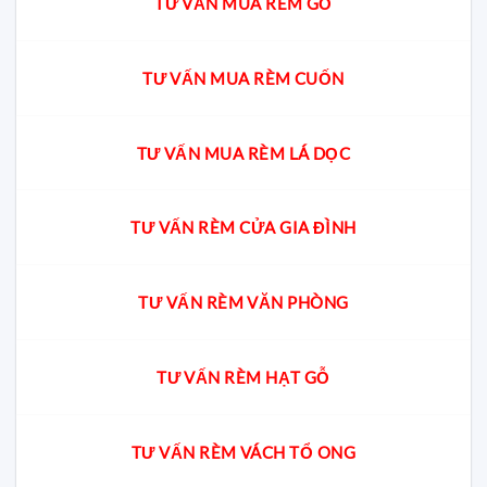
TƯ VẤN MUA RÈM GỖ
TƯ VẤN MUA RÈM CUỐN
TƯ VẤN MUA RÈM LÁ DỌC
TƯ VẤN RÈM CỬA GIA ĐÌNH
TƯ VẤN RÈM VĂN PHÒNG
TƯ VẤN RÈM HẠT GỖ
TƯ VẤN RÈM VÁCH TỔ ONG