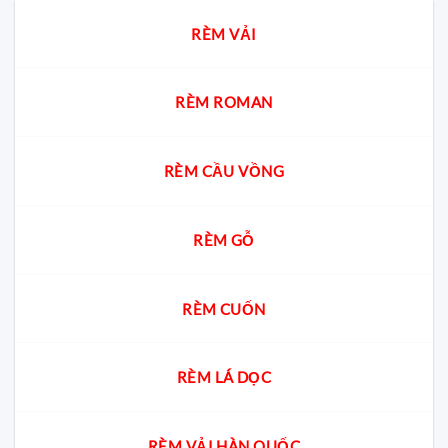
thờ
nhất?
Bếp
chung
Chuyên
RÈM VẢI
cư?
gia
giải
đáp
cách
chọn
RÈM ROMAN
chuẩn
cho
từng
không
RÈM CẦU VỒNG
gian
RÈM GỖ
RÈM CUỐN
RÈM LÁ DỌC
RÈM VẢI HÀN QUỐC