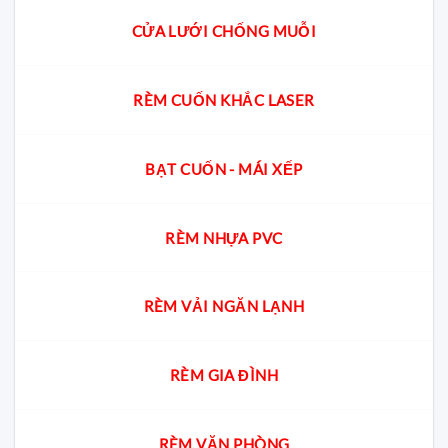
CỬA LƯỚI CHỐNG MUỖI
RÈM CUỐN KHẮC LASER
BẠT CUỐN - MÁI XẾP
RÈM NHỰA PVC
RÈM VẢI NGĂN LẠNH
RÈM GIA ĐÌNH
RÈM VĂN PHÒNG