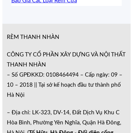
Báo Giá Các Loại Rèm Cửa
RÈM THANH NHÀN
CÔNG TY CỔ PHẦN XÂY DỰNG VÀ NỘI THẤT
THANH NHÀN
– Số GPĐKKD: 0108464494 – Cấp ngày: 09 –
10 – 2018 || Tại sở kế hoạch đầu tư thành phố
Hà Nội
– Địa chỉ: LK-323, DV-14, Đất Dịch Vụ Khu C
Hòa Bình, Phường Yên Nghĩa, Quận Hà Đông,
Hà Nội. (
Tố Hữu, Hà Đông
-
Đối diện cổng