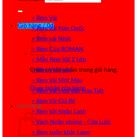
> Rèm Vải
Giỏ hàng /
0
₫
> Rèm Vải Hàn Quốc
> Rèm vải Nhật
> Rèm Cửa ROMAN
> Mẫu Rèm Vải 2 Lớp
> Rèm Vải Voan
Chưa có sản phẩm trong giỏ hàng.
> Rèm Vải Một Màu
Quay trở lại cửa hàng
> Rèm Vải Hoa Văn Họa Tiết
> Rèm Vải Giá Rẻ
Giỏ hàng
> Rèm Vải Ngăn Lạnh
> Vách Ngăn phòng - Cửa Lưới
> Rèm cuốn khắc Laser