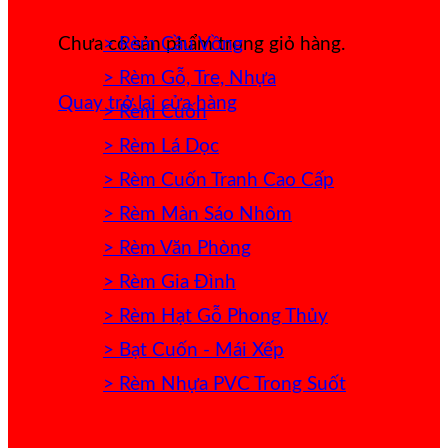
> Rèm Cầu Vồng
Chưa có sản phẩm trong giỏ hàng.
> Rèm Gỗ, Tre, Nhựa
Quay trở lại cửa hàng
> Rèm Cuốn
> Rèm Lá Dọc
> Rèm Cuốn Tranh Cao Cấp
> Rèm Màn Sáo Nhôm
> Rèm Văn Phòng
> Rèm Gia Đình
> Rèm Hạt Gỗ Phong Thủy
> Bạt Cuốn - Mái Xếp
> Rèm Nhựa PVC Trong Suốt