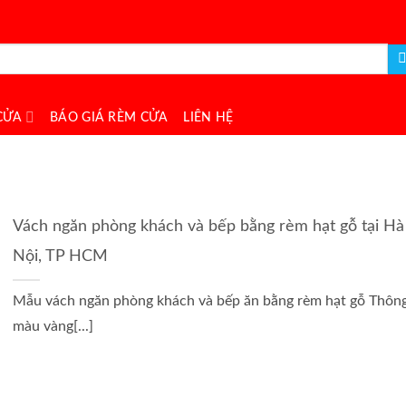
CỬA
BÁO GIÁ RÈM CỬA
LIÊN HỆ
Vách ngăn phòng khách và bếp bằng rèm hạt gỗ tại Hà
Nội, TP HCM
Mẫu vách ngăn phòng khách và bếp ăn bằng rèm hạt gỗ Thôn
màu vàng[...]