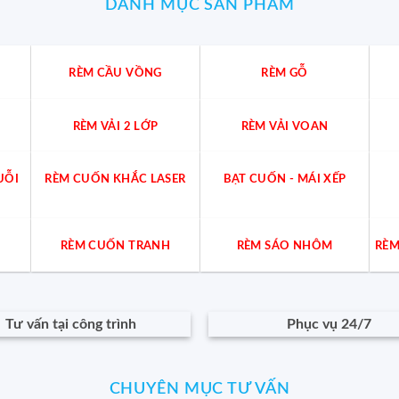
DANH MỤC SẢN PHẨM
RÈM CẦU VỒNG
RÈM GỖ
RÈM VẢI 2 LỚP
RÈM VẢI VOAN
UỖI
RÈM CUỐN KHẮC LASER
BẠT CUỐN - MÁI XẾP
RÈM CUỐN TRANH
RÈM SÁO NHÔM
RÈM
Tư vấn tại công trình
Phục vụ 24/7
CHUYÊN MỤC TƯ VẤN