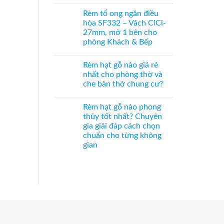
in
Không
hạt
tranh
có
gỗ
Rèm tổ ong ngăn điều
–
bình
Bách
Giải
luận
Xanh
hòa SF332 – Vách CiCi-
ở
pháp
hình
27mm, mở 1 bên cho
Vách
trang
Hoa
tổ
trí
Sen
phòng Khách & Bếp
ong
Á
phối
SF336
Không
Đông
Pơ
ngăn
có
độc
Mu
Rèm hạt gỗ nào giá rẻ
phòng
bình
đáo,
sang
bếp
luận
mộc
trọng,
nhất cho phòng thờ và
ở
và
mạc
chuẩn
che bàn thờ chung cư?
Rèm
hành
và
phong
tổ
lang
nghệ
thủy
Không
ong
–
thuật
có
ngăn
Hệ
Rèm hạt gỗ nào phong
bình
điều
CiCi-
luận
thủy tốt nhất? Chuyên
hòa
27mm
ở
SF332
nhôm
gia giải đáp cách chọn
Rèm
–
nâu
hạt
chuẩn cho từng không
Vách
sang
gỗ
CiCi-
trọng
gian
nào
27mm,
giá
Không
mở
rẻ
có
1
nhất
bình
bên
cho
luận
cho
phòng
ở
phòng
thờ
Rèm
Khách
và
hạt
&
che
gỗ
Bếp
bàn
nào
thờ
phong
chung
thủy