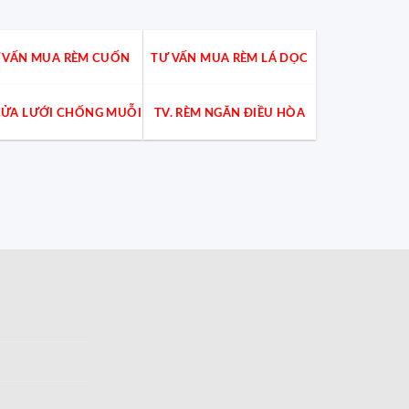
 VẤN MUA RÈM CUỐN
TƯ VẤN MUA RÈM LÁ DỌC
 CỬA LƯỚI CHỐNG MUỖI
TV. RÈM NGĂN ĐIỀU HÒA