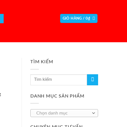
GIỎ HÀNG /
0
₫
TÌM KIẾM
g
DANH MỤC SẢN PHẨM
Chọn danh mục