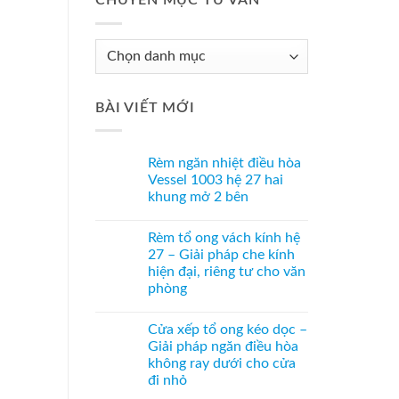
CHUYÊN MỤC TƯ VẤN
Chuyên
Mục
Tư
BÀI VIẾT MỚI
Vấn
Rèm ngăn nhiệt điều hòa
Vessel 1003 hệ 27 hai
khung mở 2 bên
Không
có
Rèm tổ ong vách kính hệ
bình
luận
27 – Giải pháp che kính
ở
hiện đại, riêng tư cho văn
Rèm
ngăn
phòng
nhiệt
điều
Không
hòa
có
Cửa xếp tổ ong kéo dọc –
Vessel
bình
1003
luận
Giải pháp ngăn điều hòa
ở
hệ
không ray dưới cho cửa
Rèm
27
tổ
hai
đi nhỏ
ong
khung