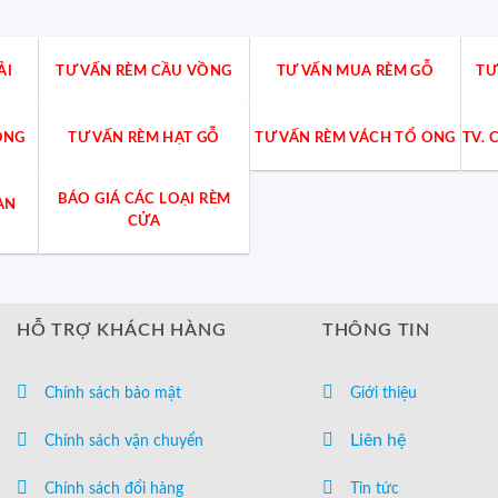
ẢI
TƯ VẤN RÈM CẦU VỒNG
TƯ VẤN MUA RÈM GỖ
TƯ
ÒNG
TƯ VẤN RÈM HẠT GỖ
TƯ VẤN RÈM VÁCH TỔ ONG
TV.
BÁO GIÁ CÁC LOẠI RÈM
ÀN
CỬA
HỖ TRỢ KHÁCH HÀNG
THÔNG TIN
Chính sách bảo mật
Giới thiệu
Liên hệ
Chính sách vận chuyển
Chính sách đổi hàng
Tin tức