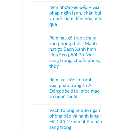
vách
Không
mở
kính
có
2
Rèm nhựa kéo xếp – Giải
hệ
bình
bên
27
luận
pháp ngăn lạnh, chắn bụi
ở
–
và tiết kiệm điều hòa hiệu
Cửa
Giải
xếp
pháp
quả
tổ
che
ong
Không
kính
kéo
có
hiện
Rèm hạt gỗ treo cửa ra
dọc
bình
đại,
–
luận
riêng
vào phòng thờ – Mành
ở
Giải
tư
hạt gỗ Bách Xanh hình
Rèm
pháp
cho
nhựa
ngăn
văn
Hoa Sen phối Pơ Mu
kéo
điều
phòng
sang trọng, chuẩn phong
xếp
hòa
–
không
thủy
Giải
ray
Không
pháp
dưới
có
ngăn
cho
Rèm tre trúc in tranh –
bình
lạnh,
cửa
luận
chắn
đi
Giải pháp trang trí Á
ở
bụi
nhỏ
Đông độc đáo, mộc mạc
Rèm
và
hạt
tiết
và nghệ thuật
gỗ
kiệm
treo
Không
điều
cửa
có
hòa
Vách tổ ong SF336 ngăn
ra
bình
hiệu
vào
luận
quả
phòng bếp và hành lang –
ở
phòng
Hệ CiCi-27mm nhôm nâu
Rèm
thờ
tre
–
sang trọng
trúc
Mành