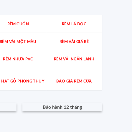
cư?
tốt
nhất?
Chuyên
gia
giải
đáp
RÈM CUỐN
RÈM LÁ DỌC
cách
chọn
chuẩn
cho
từng
RÈM VẢI MỘT MÀU
RÈM VẢI GIÁ RẺ
không
gian
RÈM NHỰA PVC
RÈM VẢI NGĂN LẠNH
 HẠT GỖ PHONG THỦY
BÁO GIÁ RÈM CỬA
Bảo hành 12 tháng