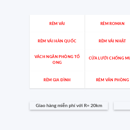
RÈM VẢI
RÈM ROMAN
RÈM VẢI HÀN QUỐC
RÈM VẢI NHẬT
VÁCH NGĂN PHÒNG TỔ
CỬA LƯỚI CHỐNG M
ONG
RÈM GIA ĐÌNH
RÈM VĂN PHÒNG
Giao hàng miễn phí với R= 20km