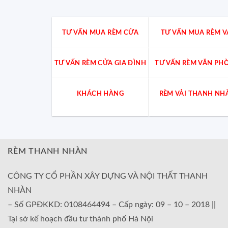
TƯ VẤN MUA RÈM CỬA
TƯ VẤN MUA RÈM V
TƯ VẤN RÈM CỬA GIA ĐÌNH
TƯ VẤN RÈM VĂN PH
KHÁCH HÀNG
RÈM VẢI THANH NH
RÈM THANH NHÀN
CÔNG TY CỔ PHẦN XÂY DỰNG VÀ NỘI THẤT THANH
NHÀN
– Số GPĐKKD: 0108464494 – Cấp ngày: 09 – 10 – 2018 ||
Tại sở kế hoạch đầu tư thành phố Hà Nội