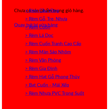
> Rèm Cầu Vồng
Chưa có sản phẩm trong giỏ hàng.
> Rèm Gỗ, Tre, Nhựa
Quay trở lại cửa hàng
> Rèm Cuốn
> Rèm Lá Dọc
> Rèm Cuốn Tranh Cao Cấp
> Rèm Màn Sáo Nhôm
> Rèm Văn Phòng
> Rèm Gia Đình
> Rèm Hạt Gỗ Phong Thủy
> Bạt Cuốn - Mái Xếp
> Rèm Nhựa PVC Trong Suốt