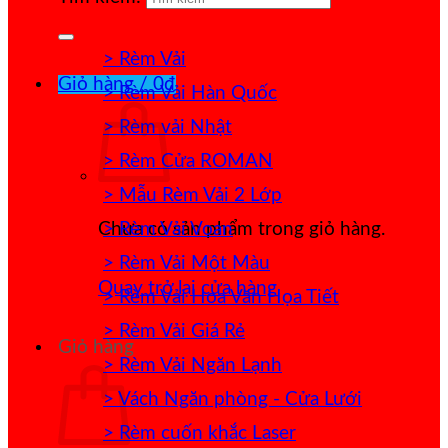
> Rèm Vải
Giỏ hàng /
0
₫
> Rèm Vải Hàn Quốc
> Rèm vải Nhật
> Rèm Cửa ROMAN
> Mẫu Rèm Vải 2 Lớp
> Rèm Vải Voan
Chưa có sản phẩm trong giỏ hàng.
> Rèm Vải Một Màu
Quay trở lại cửa hàng
> Rèm Vải Hoa Văn Họa Tiết
> Rèm Vải Giá Rẻ
Giỏ hàng
> Rèm Vải Ngăn Lạnh
> Vách Ngăn phòng - Cửa Lưới
> Rèm cuốn khắc Laser