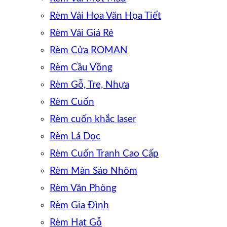
Rèm Vải Hoa Văn Họa Tiết
Rèm Vải Giá Rẻ
Rèm Cửa ROMAN
Rèm Cầu Vồng
Rèm Gỗ, Tre, Nhựa
Rèm Cuốn
Rèm cuốn khắc laser
Rèm Lá Dọc
Rèm Cuốn Tranh Cao Cấp
Rèm Màn Sáo Nhôm
Rèm Văn Phòng
Rèm Gia Đình
Rèm Hạt Gỗ