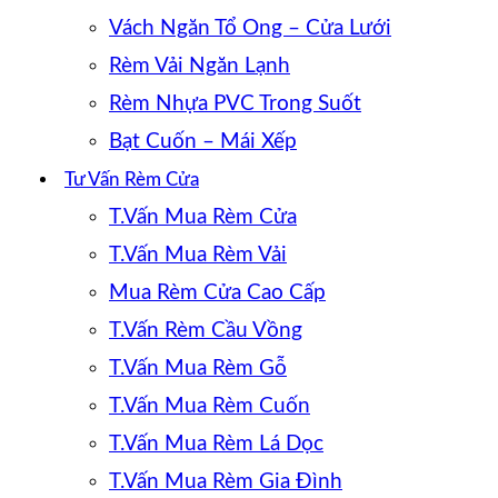
Vách Ngăn Tổ Ong – Cửa Lưới
Rèm Vải Ngăn Lạnh
Rèm Nhựa PVC Trong Suốt
Bạt Cuốn – Mái Xếp
Tư Vấn Rèm Cửa
T.Vấn Mua Rèm Cửa
T.Vấn Mua Rèm Vải
Mua Rèm Cửa Cao Cấp
T.Vấn Rèm Cầu Vồng
T.Vấn Mua Rèm Gỗ
T.Vấn Mua Rèm Cuốn
T.Vấn Mua Rèm Lá Dọc
T.Vấn Mua Rèm Gia Đình