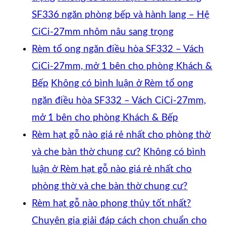
SF336 ngăn phòng bếp và hành lang – Hệ
CiCi-27mm nhôm nâu sang trọng
Rèm tổ ong ngăn điều hòa SF332 – Vách
CiCi-27mm, mở 1 bên cho phòng Khách &
Bếp
Không có bình luận
ở Rèm tổ ong
ngăn điều hòa SF332 – Vách CiCi-27mm,
mở 1 bên cho phòng Khách & Bếp
Rèm hạt gỗ nào giá rẻ nhất cho phòng thờ
và che bàn thờ chung cư?
Không có bình
luận
ở Rèm hạt gỗ nào giá rẻ nhất cho
phòng thờ và che bàn thờ chung cư?
Rèm hạt gỗ nào phong thủy tốt nhất?
Chuyên gia giải đáp cách chọn chuẩn cho