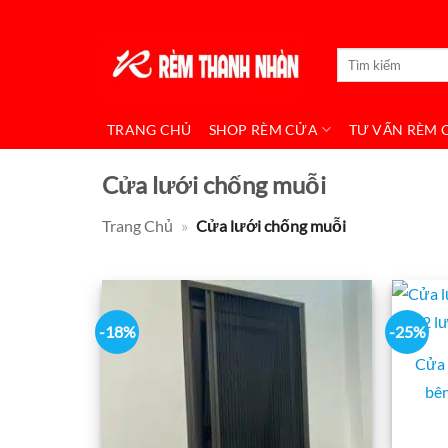
Bỏ
qua
Tìm
nội
kiếm:
dung
TRANG CHỦ
SHOP RÈM CỬA
TƯ VẤN RÈM 
Cửa lưới chống muỗi
Trang Chủ
»
Cửa lưới chống muỗi
-18%
-25%
Cửa 
bê