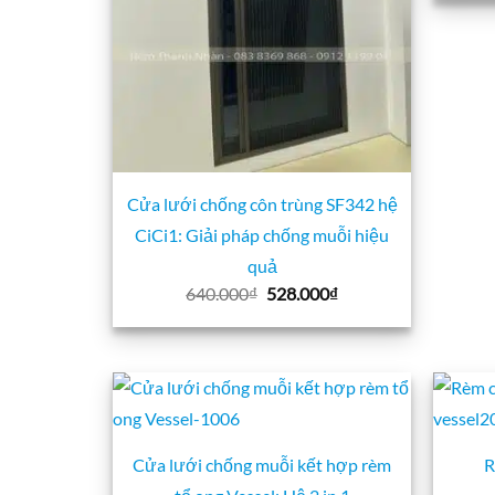
Cửa lưới chống côn trùng SF342 hệ
CiCi1: Giải pháp chống muỗi hiệu
quả
Giá
Giá
640.000
₫
528.000
₫
gốc
hiện
là:
tại
640.000₫.
là:
528.000₫.
Cửa lưới chống muỗi kết hợp rèm
R