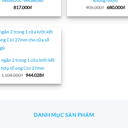
vessel20C-vessel060
khung nhôm
Giá
G
817.000
₫
905.000
₫
680.000
₫
gốc
h
là:
t
905.000₫.
là
6
 ngăn 2 trong 1 cửa lưới kết
hợp tổ ong Cici 27mm
Giá
Giá
1.108.000
₫
944.028
₫
gốc
hiện
là:
tại
1.108.000₫.
là:
944.028₫.
DANH MỤC SẢN PHẨM