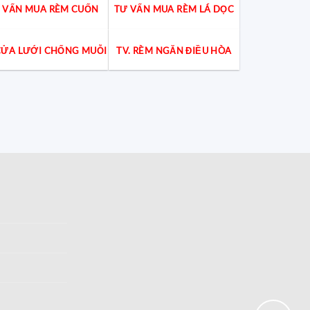
 VẤN MUA RÈM CUỐN
TƯ VẤN MUA RÈM LÁ DỌC
 CỬA LƯỚI CHỐNG MUỖI
TV. RÈM NGĂN ĐIỀU HÒA