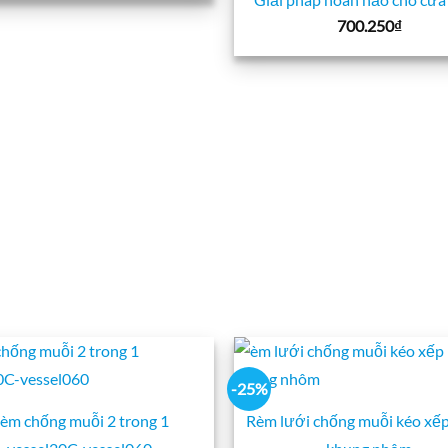
là:
tại
905.000₫.
là:
700.250
₫
680.000₫.
-25%
èm chống muỗi 2 trong 1
Rèm lưới chống muỗi kéo xếp