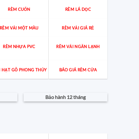
RÈM CUỐN
RÈM LÁ DỌC
RÈM VẢI MỘT MÀU
RÈM VẢI GIÁ RẺ
RÈM NHỰA PVC
RÈM VẢI NGĂN LẠNH
 HẠT GỖ PHONG THỦY
BÁO GIÁ RÈM CỬA
Bảo hành 12 tháng