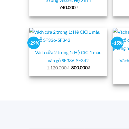
tổ ong Vessel: Hệ 2 in 1
740.000
₫
-29%
-15%
Vách cửa 2 trong 1: Hệ CiCi1 màu
vân gỗ SF336-SF342
Vách
Giá
Giá
1.120.000
₫
800.000
₫
gốc
hiện
là:
tại
1.120.000₫.
là:
800.000₫.