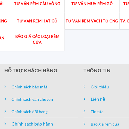
ẢI
TƯ VẤN RÈM CẦU VỒNG
TƯ VẤN MUA RÈM GỖ
TƯ
ÒNG
TƯ VẤN RÈM HẠT GỖ
TƯ VẤN RÈM VÁCH TỔ ONG
TV.
BÁO GIÁ CÁC LOẠI RÈM
ÀN
CỬA
HỖ TRỢ KHÁCH HÀNG
THÔNG TIN
Chính sách bảo mật
Giới thiệu
Liên hệ
Chính sách vận chuyển
Chính sách đổi hàng
Tin tức
Chính sách bảo hành
Báo giá rèm cửa