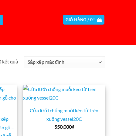
GIỎ HÀNG /
0
₫
0 kết quả
Cửa lưới chống muỗi kéo từ trên
 xếp
xuống vessel20C
550.000
₫
ân gỗ –
 sổ gỗ