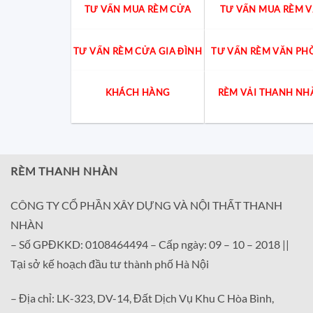
TƯ VẤN MUA RÈM CỬA
TƯ VẤN MUA RÈM V
TƯ VẤN RÈM CỬA GIA ĐÌNH
TƯ VẤN RÈM VĂN PH
KHÁCH HÀNG
RÈM VẢI THANH NH
RÈM THANH NHÀN
CÔNG TY CỔ PHẦN XÂY DỰNG VÀ NỘI THẤT THANH
NHÀN
– Số GPĐKKD: 0108464494 – Cấp ngày: 09 – 10 – 2018 ||
Tại sở kế hoạch đầu tư thành phố Hà Nội
– Địa chỉ: LK-323, DV-14, Đất Dịch Vụ Khu C Hòa Bình,