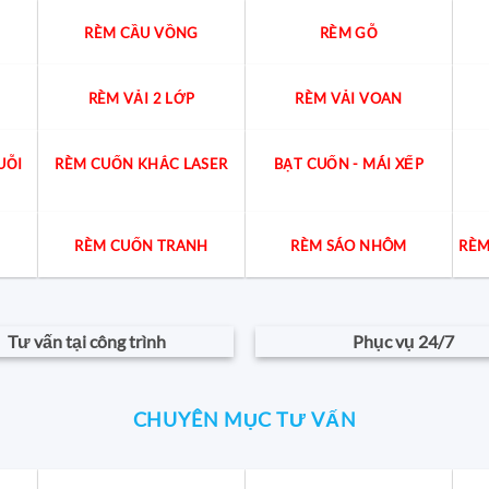
RÈM CẦU VỒNG
RÈM GỖ
RÈM VẢI 2 LỚP
RÈM VẢI VOAN
UỖI
RÈM CUỐN KHẮC LASER
BẠT CUỐN - MÁI XẾP
RÈM CUỐN TRANH
RÈM SÁO NHÔM
RÈM
Tư vấn tại công trình
Phục vụ 24/7
CHUYÊN MỤC TƯ VẤN