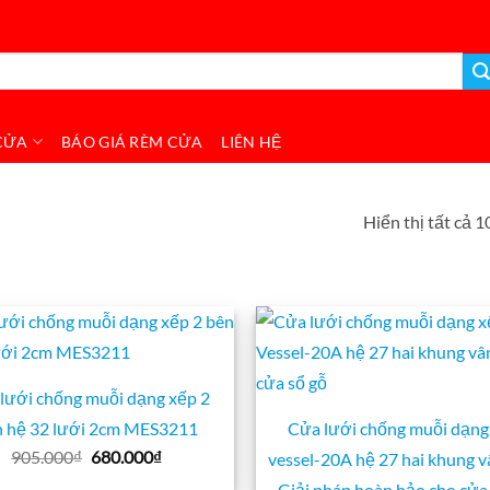
CỬA
BÁO GIÁ RÈM CỬA
LIÊN HỆ
Hiển thị tất cả 1
lưới chống muỗi dạng xếp 2
n hệ 32 lưới 2cm MES3211
Cửa lưới chống muỗi dạng
Giá
Giá
905.000
₫
680.000
₫
vessel-20A hệ 27 hai khung v
gốc
hiện
Giải pháp hoàn hảo cho cửa