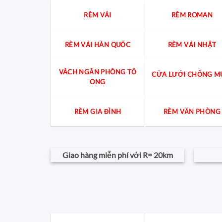
RÈM VẢI
RÈM ROMAN
RÈM VẢI HÀN QUỐC
RÈM VẢI NHẬT
VÁCH NGĂN PHÒNG TỔ
CỬA LƯỚI CHỐNG M
ONG
RÈM GIA ĐÌNH
RÈM VĂN PHÒNG
Giao hàng miễn phí với R= 20km