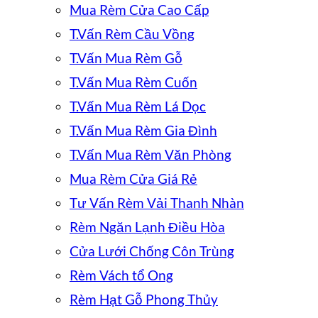
Mua Rèm Cửa Cao Cấp
T.Vấn Rèm Cầu Vồng
T.Vấn Mua Rèm Gỗ
T.Vấn Mua Rèm Cuốn
T.Vấn Mua Rèm Lá Dọc
T.Vấn Mua Rèm Gia Đình
T.Vấn Mua Rèm Văn Phòng
Mua Rèm Cửa Giá Rẻ
Tư Vấn Rèm Vải Thanh Nhàn
Rèm Ngăn Lạnh Điều Hòa
Cửa Lưới Chống Côn Trùng
Rèm Vách tổ Ong
Rèm Hạt Gỗ Phong Thủy