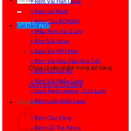
> Rèm Vải Hàn Quốc
kiếm:
> Rèm vải Nhật
> Rèm Cửa ROMAN
Giỏ hàng /
0
₫
> Mẫu Rèm Vải 2 Lớp
> Rèm Vải Voan
> Rèm Vải Một Màu
> Rèm Vải Hoa Văn Họa Tiết
Chưa có sản phẩm trong giỏ hàng.
> Rèm Vải Giá Rẻ
> Rèm Vải Ngăn Lạnh
Quay trở lại cửa hàng
> Vách Ngăn phòng - Cửa Lưới
> Rèm cuốn khắc Laser
Giỏ hàng
> Rèm Cầu Vồng
> Rèm Gỗ, Tre, Nhựa