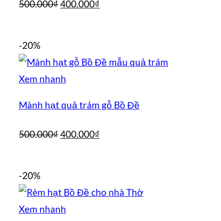
Giá
Giá
500.000
₫
400.000
₫
gốc
hiện
là:
tại
-20%
500.000₫.
là:
400.000₫.
Xem nhanh
Mành hạt quả trám gỗ Bồ Đề
Giá
Giá
500.000
₫
400.000
₫
gốc
hiện
là:
tại
-20%
500.000₫.
là:
400.000₫.
Xem nhanh