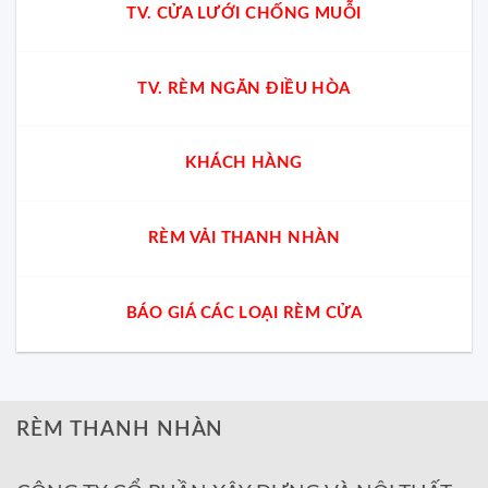
TV. CỬA LƯỚI CHỐNG MUỖI
TV. RÈM NGĂN ĐIỀU HÒA
KHÁCH HÀNG
RÈM VẢI THANH NHÀN
BÁO GIÁ CÁC LOẠI RÈM CỬA
RÈM THANH NHÀN