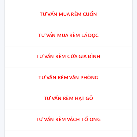
TƯ VẤN MUA RÈM CUỐN
TƯ VẤN MUA RÈM LÁ DỌC
TƯ VẤN RÈM CỬA GIA ĐÌNH
TƯ VẤN RÈM VĂN PHÒNG
TƯ VẤN RÈM HẠT GỖ
TƯ VẤN RÈM VÁCH TỔ ONG