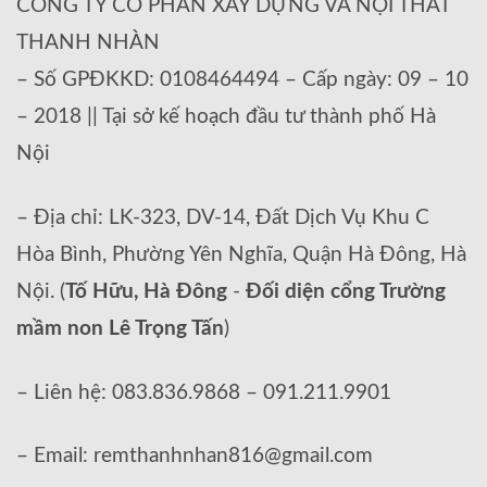
CÔNG TY CỔ PHẦN XÂY DỰNG VÀ NỘI THẤT
THANH NHÀN
– Số GPĐKKD: 0108464494 – Cấp ngày: 09 – 10
– 2018 || Tại sở kế hoạch đầu tư thành phố Hà
Nội
– Địa chỉ: LK-323, DV-14, Đất Dịch Vụ Khu C
Hòa Bình, Phường Yên Nghĩa, Quận Hà Đông, Hà
Nội. (
Tố Hữu, Hà Đông
-
Đối diện cổng Trường
mầm non Lê Trọng Tấn
)
– Liên hệ: 083.836.9868 – 091.211.9901
– Email: remthanhnhan816@gmail.com