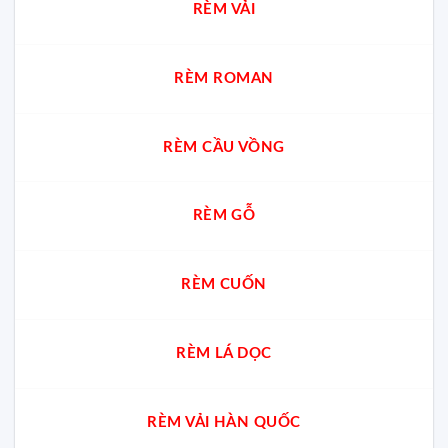
RÈM VẢI
RÈM ROMAN
RÈM CẦU VỒNG
RÈM GỖ
RÈM CUỐN
RÈM LÁ DỌC
RÈM VẢI HÀN QUỐC