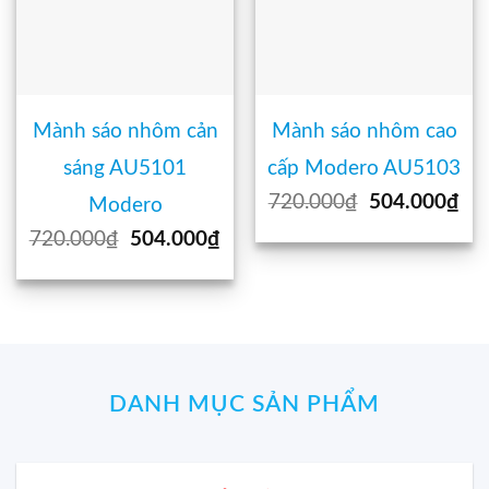
Mành sáo nhôm cản
Mành sáo nhôm cao
sáng AU5101
cấp Modero AU5103
Giá
Gi
720.000
₫
504.000
₫
Modero
gốc
hi
Giá
Giá
720.000
₫
504.000
₫
là:
tại
gốc
hiện
720.000₫.
là:
là:
tại
50
720.000₫.
là:
504.000₫.
DANH MỤC SẢN PHẨM