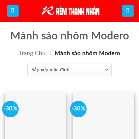
Bỏ
qua
nội
Mành sáo nhôm Modero
dung
Trang Chủ
»
Mành sáo nhôm Modero
-30%
-30%