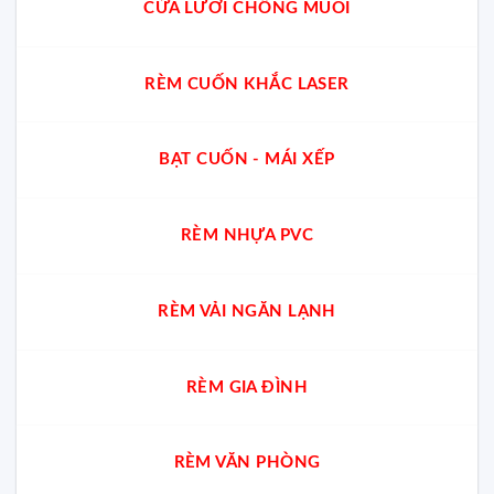
CỬA LƯỚI CHỐNG MUỖI
RÈM CUỐN KHẮC LASER
BẠT CUỐN - MÁI XẾP
RÈM NHỰA PVC
RÈM VẢI NGĂN LẠNH
RÈM GIA ĐÌNH
RÈM VĂN PHÒNG