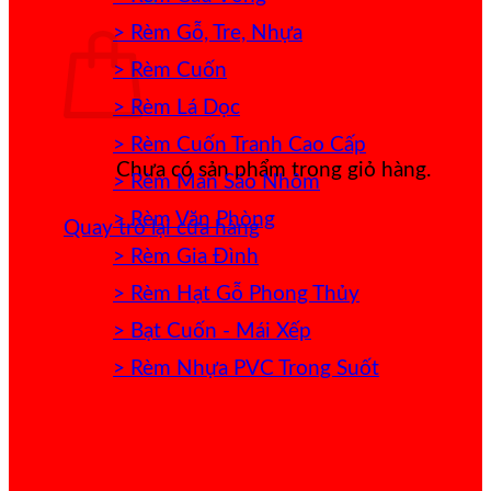
> Rèm Gỗ, Tre, Nhựa
> Rèm Cuốn
> Rèm Lá Dọc
> Rèm Cuốn Tranh Cao Cấp
Chưa có sản phẩm trong giỏ hàng.
> Rèm Màn Sáo Nhôm
> Rèm Văn Phòng
Quay trở lại cửa hàng
> Rèm Gia Đình
> Rèm Hạt Gỗ Phong Thủy
> Bạt Cuốn - Mái Xếp
> Rèm Nhựa PVC Trong Suốt