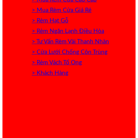
> Mua Rèm Cửa Giá Rẻ
> Rèm Hạt Gỗ
> Rèm Ngăn Lạnh Điều Hòa
> Tư Vấn Rèm Vải Thanh Nhàn
> Cửa Lưới Chống Côn Trùng
> Rèm Vách Tổ Ong
> Khách Hàng