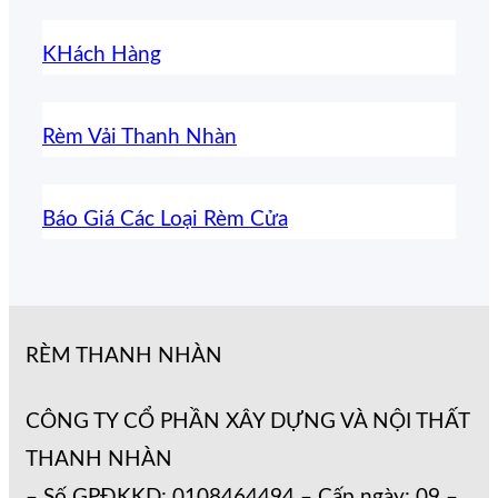
KHách Hàng
Rèm Vải Thanh Nhàn
Báo Giá Các Loại Rèm Cửa
RÈM THANH NHÀN
CÔNG TY CỔ PHẦN XÂY DỰNG VÀ NỘI THẤT
THANH NHÀN
– Số GPĐKKD: 0108464494 – Cấp ngày: 09 –