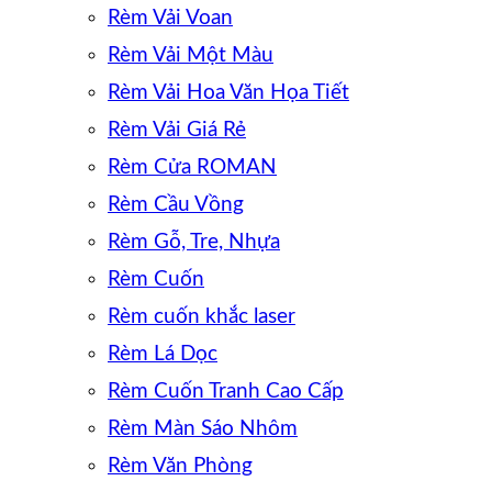
Rèm Vải Voan
Rèm Vải Một Màu
Rèm Vải Hoa Văn Họa Tiết
Rèm Vải Giá Rẻ
Rèm Cửa ROMAN
Rèm Cầu Vồng
Rèm Gỗ, Tre, Nhựa
Rèm Cuốn
Rèm cuốn khắc laser
Rèm Lá Dọc
Rèm Cuốn Tranh Cao Cấp
Rèm Màn Sáo Nhôm
Rèm Văn Phòng