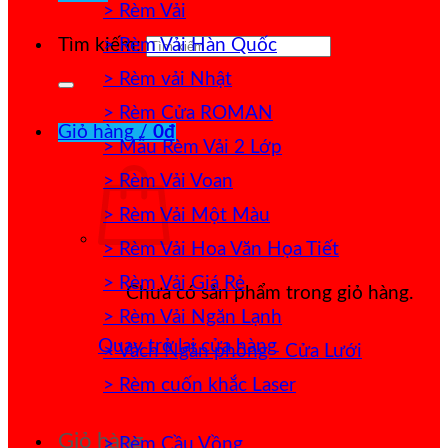
> Rèm Vải
> Rèm Vải Hàn Quốc
Tìm kiếm:
> Rèm vải Nhật
> Rèm Cửa ROMAN
Giỏ hàng /
0
₫
> Mẫu Rèm Vải 2 Lớp
> Rèm Vải Voan
> Rèm Vải Một Màu
> Rèm Vải Hoa Văn Họa Tiết
> Rèm Vải Giá Rẻ
Chưa có sản phẩm trong giỏ hàng.
> Rèm Vải Ngăn Lạnh
Quay trở lại cửa hàng
> Vách Ngăn phòng - Cửa Lưới
> Rèm cuốn khắc Laser
Giỏ hàng
> Rèm Cầu Vồng