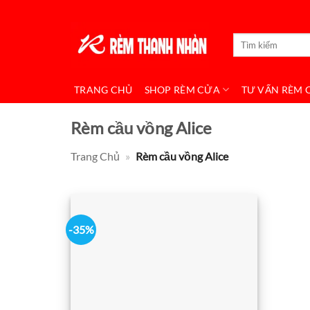
Bỏ
qua
Tìm
nội
kiếm:
dung
TRANG CHỦ
SHOP RÈM CỬA
TƯ VẤN RÈM 
Rèm cầu vồng Alice
Trang Chủ
»
Rèm cầu vồng Alice
-35%