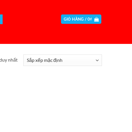
GIỎ HÀNG /
0
₫
 duy nhất