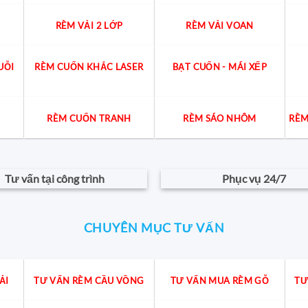
RÈM VẢI 2 LỚP
RÈM VẢI VOAN
UỖI
RÈM CUỐN KHẮC LASER
BẠT CUỐN - MÁI XẾP
RÈM CUỐN TRANH
RÈM SÁO NHÔM
RÈM
Tư vấn tại công trình
Phục vụ 24/7
CHUYÊN MỤC TƯ VẤN
ẢI
TƯ VẤN RÈM CẦU VỒNG
TƯ VẤN MUA RÈM GỖ
TƯ