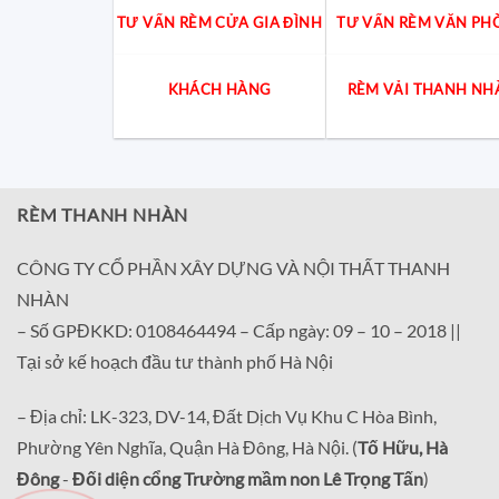
TƯ VẤN RÈM CỬA GIA ĐÌNH
TƯ VẤN RÈM VĂN PH
KHÁCH HÀNG
RÈM VẢI THANH NH
RÈM THANH NHÀN
CÔNG TY CỔ PHẦN XÂY DỰNG VÀ NỘI THẤT THANH
NHÀN
– Số GPĐKKD: 0108464494 – Cấp ngày: 09 – 10 – 2018 ||
Tại sở kế hoạch đầu tư thành phố Hà Nội
– Địa chỉ: LK-323, DV-14, Đất Dịch Vụ Khu C Hòa Bình,
Phường Yên Nghĩa, Quận Hà Đông, Hà Nội. (
Tố Hữu, Hà
Đông
-
Đối diện cổng Trường mầm non Lê Trọng Tấn
)