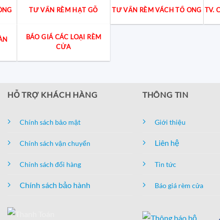
ÒNG
TƯ VẤN RÈM HẠT GỖ
TƯ VẤN RÈM VÁCH TỔ ONG
TV.
BÁO GIÁ CÁC LOẠI RÈM
ÀN
CỬA
HỖ TRỢ KHÁCH HÀNG
THÔNG TIN
Chính sách bảo mật
Giới thiệu
Liên hệ
Chính sách vận chuyển
Chính sách đổi hàng
Tin tức
Chính sách bảo hành
Báo giá rèm cửa