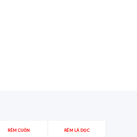
RÈM CUỐN
RÈM LÁ DỌC