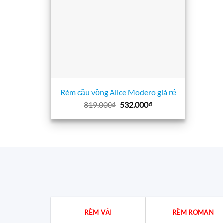
Rèm cầu vồng Alice Modero giá rẻ
Giá
Giá
819.000
₫
532.000
₫
gốc
hiện
là:
tại
819.000₫.
là:
532.000₫.
RÈM VẢI
RÈM ROMAN