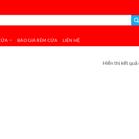
CỬA
BÁO GIÁ RÈM CỬA
LIÊN HỆ
Hiển thị kết quả