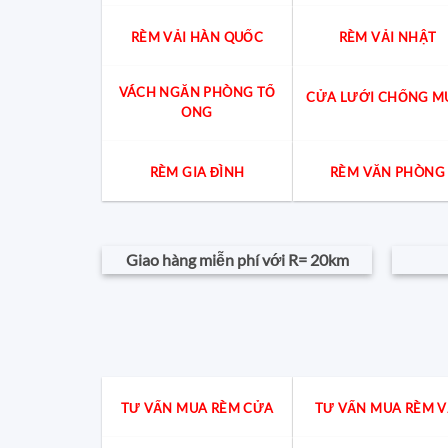
RÈM VẢI HÀN QUỐC
RÈM VẢI NHẬT
VÁCH NGĂN PHÒNG TỔ
CỬA LƯỚI CHỐNG M
ONG
RÈM GIA ĐÌNH
RÈM VĂN PHÒNG
Giao hàng miễn phí với R= 20km
TƯ VẤN MUA RÈM CỬA
TƯ VẤN MUA RÈM V