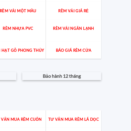
RÈM VẢI MỘT MÀU
RÈM VẢI GIÁ RẺ
RÈM NHỰA PVC
RÈM VẢI NGĂN LẠNH
 HẠT GỖ PHONG THỦY
BÁO GIÁ RÈM CỬA
Bảo hành 12 tháng
 VẤN MUA RÈM CUỐN
TƯ VẤN MUA RÈM LÁ DỌC