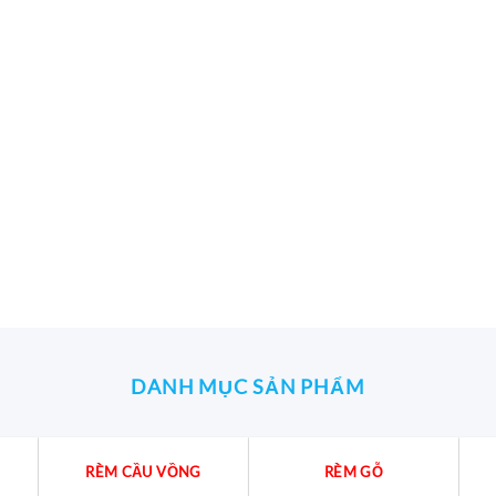
DANH MỤC SẢN PHẨM
RÈM CẦU VỒNG
RÈM GỖ