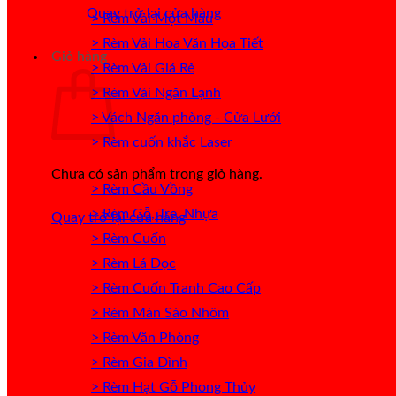
Quay trở lại cửa hàng
> Rèm Vải Một Màu
> Rèm Vải Hoa Văn Họa Tiết
Giỏ hàng
> Rèm Vải Giá Rẻ
> Rèm Vải Ngăn Lạnh
> Vách Ngăn phòng - Cửa Lưới
> Rèm cuốn khắc Laser
Chưa có sản phẩm trong giỏ hàng.
> Rèm Cầu Vồng
> Rèm Gỗ, Tre, Nhựa
Quay trở lại cửa hàng
> Rèm Cuốn
> Rèm Lá Dọc
> Rèm Cuốn Tranh Cao Cấp
> Rèm Màn Sáo Nhôm
> Rèm Văn Phòng
> Rèm Gia Đình
> Rèm Hạt Gỗ Phong Thủy