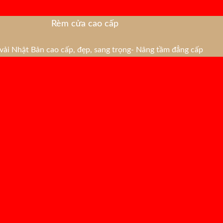
Rèm cửa cao cấp
ải Nhật Bản cao cấp, đẹp, sang trọng- Nâng tầm đẳng cấp