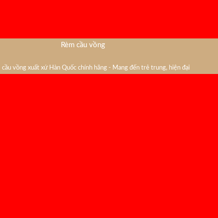
Rèm cầu vồng
cầu vồng xuất xứ Hàn Quốc chính hãng - Mang đến trẻ trung, hiện đại