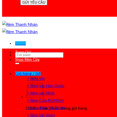
Menu
Trang Chủ
Tìm
Shop Rèm Cửa
kiếm:
Giỏ hàng /
0
₫
> Rèm Vải
> Rèm Vải Hàn Quốc
> Rèm vải Nhật
> Rèm Cửa ROMAN
> Mẫu Rèm Vải 2 Lớp
Chưa có sản phẩm trong giỏ hàng.
> Rèm Vải Voan