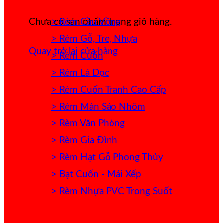
> Rèm Cầu Vồng
Chưa có sản phẩm trong giỏ hàng.
> Rèm Gỗ, Tre, Nhựa
Quay trở lại cửa hàng
> Rèm Cuốn
> Rèm Lá Dọc
> Rèm Cuốn Tranh Cao Cấp
> Rèm Màn Sáo Nhôm
> Rèm Văn Phòng
> Rèm Gia Đình
> Rèm Hạt Gỗ Phong Thủy
> Bạt Cuốn - Mái Xếp
> Rèm Nhựa PVC Trong Suốt