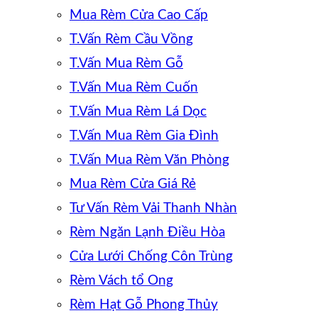
Mua Rèm Cửa Cao Cấp
T.Vấn Rèm Cầu Vồng
T.Vấn Mua Rèm Gỗ
T.Vấn Mua Rèm Cuốn
T.Vấn Mua Rèm Lá Dọc
T.Vấn Mua Rèm Gia Đình
T.Vấn Mua Rèm Văn Phòng
Mua Rèm Cửa Giá Rẻ
Tư Vấn Rèm Vải Thanh Nhàn
Rèm Ngăn Lạnh Điều Hòa
Cửa Lưới Chống Côn Trùng
Rèm Vách tổ Ong
Rèm Hạt Gỗ Phong Thủy