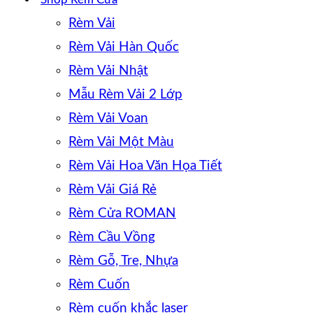
Rèm Vải
Rèm Vải Hàn Quốc
Rèm Vải Nhật
Mẫu Rèm Vải 2 Lớp
Rèm Vải Voan
Rèm Vải Một Màu
Rèm Vải Hoa Văn Họa Tiết
Rèm Vải Giá Rẻ
Rèm Cửa ROMAN
Rèm Cầu Vồng
Rèm Gỗ, Tre, Nhựa
Rèm Cuốn
Rèm cuốn khắc laser