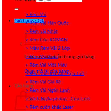
> Rèm Vải
Giỏ hàng /
0
₫
> Rèm Vải Hàn Quốc
> Rèm vải Nhật
> Rèm Cửa ROMAN
> Mẫu Rèm Vải 2 Lớp
> Rèm Vải Voan
Chưa có sản phẩm trong giỏ hàng.
> Rèm Vải Một Màu
Quay trở lại cửa hàng
> Rèm Vải Hoa Văn Họa Tiết
> Rèm Vải Giá Rẻ
Giỏ hàng
> Rèm Vải Ngăn Lạnh
> Vách Ngăn phòng - Cửa Lưới
> Rèm cuốn khắc Laser