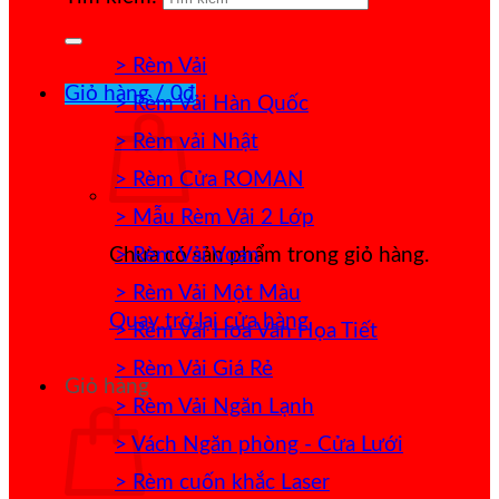
> Rèm Vải
Giỏ hàng /
0
₫
> Rèm Vải Hàn Quốc
> Rèm vải Nhật
> Rèm Cửa ROMAN
> Mẫu Rèm Vải 2 Lớp
> Rèm Vải Voan
Chưa có sản phẩm trong giỏ hàng.
> Rèm Vải Một Màu
Quay trở lại cửa hàng
> Rèm Vải Hoa Văn Họa Tiết
> Rèm Vải Giá Rẻ
Giỏ hàng
> Rèm Vải Ngăn Lạnh
> Vách Ngăn phòng - Cửa Lưới
> Rèm cuốn khắc Laser