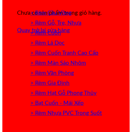
> Rèm Cầu Vồng
Chưa có sản phẩm trong giỏ hàng.
> Rèm Gỗ, Tre, Nhựa
Quay trở lại cửa hàng
> Rèm Cuốn
> Rèm Lá Dọc
> Rèm Cuốn Tranh Cao Cấp
> Rèm Màn Sáo Nhôm
> Rèm Văn Phòng
> Rèm Gia Đình
> Rèm Hạt Gỗ Phong Thủy
> Bạt Cuốn - Mái Xếp
> Rèm Nhựa PVC Trong Suốt