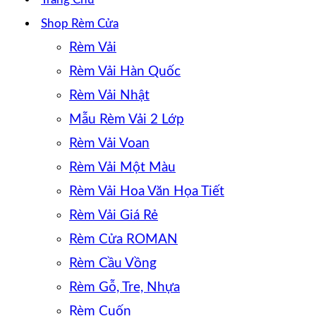
Shop Rèm Cửa
Rèm Vải
Rèm Vải Hàn Quốc
Rèm Vải Nhật
Mẫu Rèm Vải 2 Lớp
Rèm Vải Voan
Rèm Vải Một Màu
Rèm Vải Hoa Văn Họa Tiết
Rèm Vải Giá Rẻ
Rèm Cửa ROMAN
Rèm Cầu Vồng
Rèm Gỗ, Tre, Nhựa
Rèm Cuốn