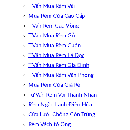
T.Vấn Mua Rèm Vải
Mua Rèm Cửa Cao Cấp
T.Vấn Rèm Cầu Vồng
T.Vấn Mua Rèm Gỗ
T.Vấn Mua Rèm Cuốn
T.Vấn Mua Rèm Lá Dọc
T.Vấn Mua Rèm Gia Đình
T.Vấn Mua Rèm Văn Phòng
Mua Rèm Cửa Giá Rẻ
Tư Vấn Rèm Vải Thanh Nhàn
Rèm Ngăn Lạnh Điều Hòa
Cửa Lưới Chống Côn Trùng
Rèm Vách tổ Ong