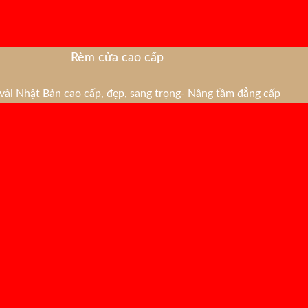
Rèm cửa cao cấp
ải Nhật Bản cao cấp, đẹp, sang trọng- Nâng tầm đẳng cấp