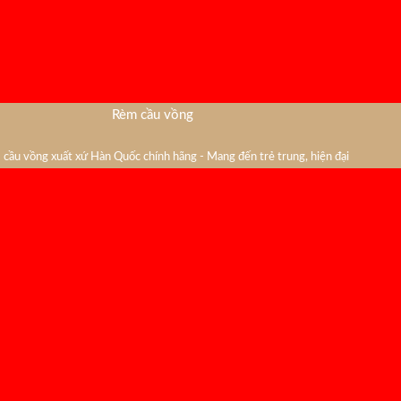
Rèm cầu vồng
cầu vồng xuất xứ Hàn Quốc chính hãng - Mang đến trẻ trung, hiện đại