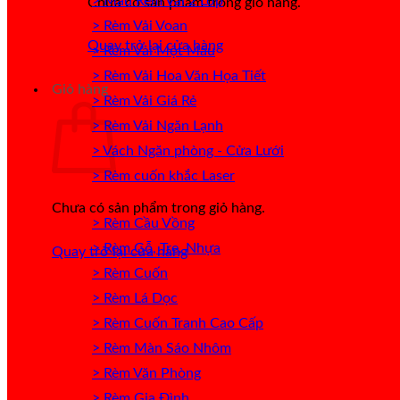
> Mẫu Rèm Vải 2 Lớp
Chưa có sản phẩm trong giỏ hàng.
> Rèm Vải Voan
Quay trở lại cửa hàng
> Rèm Vải Một Màu
> Rèm Vải Hoa Văn Họa Tiết
Giỏ hàng
> Rèm Vải Giá Rẻ
> Rèm Vải Ngăn Lạnh
> Vách Ngăn phòng - Cửa Lưới
> Rèm cuốn khắc Laser
Chưa có sản phẩm trong giỏ hàng.
> Rèm Cầu Vồng
> Rèm Gỗ, Tre, Nhựa
Quay trở lại cửa hàng
> Rèm Cuốn
> Rèm Lá Dọc
> Rèm Cuốn Tranh Cao Cấp
> Rèm Màn Sáo Nhôm
> Rèm Văn Phòng
> Rèm Gia Đình