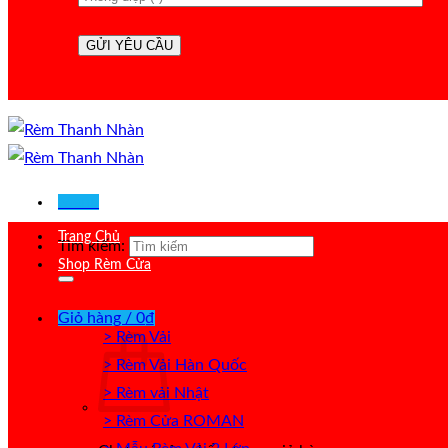
Menu
Trang Chủ
Tìm kiếm:
Shop Rèm Cửa
Giỏ hàng /
0
₫
> Rèm Vải
> Rèm Vải Hàn Quốc
> Rèm vải Nhật
> Rèm Cửa ROMAN