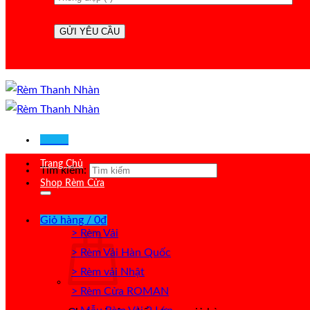
Menu
Trang Chủ
Tìm kiếm:
Shop Rèm Cửa
Giỏ hàng /
0
₫
> Rèm Vải
> Rèm Vải Hàn Quốc
> Rèm vải Nhật
> Rèm Cửa ROMAN