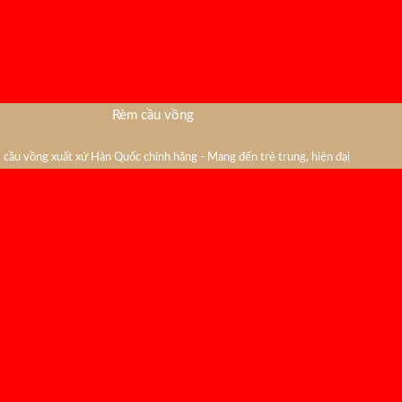
Rèm cầu vồng
cầu vồng xuất xứ Hàn Quốc chính hãng - Mang đến trẻ trung, hiện đại