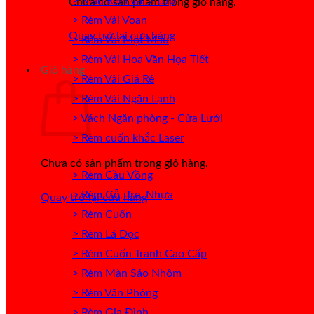
> Mẫu Rèm Vải 2 Lớp
Chưa có sản phẩm trong giỏ hàng.
> Rèm Vải Voan
Quay trở lại cửa hàng
> Rèm Vải Một Màu
> Rèm Vải Hoa Văn Họa Tiết
Giỏ hàng
> Rèm Vải Giá Rẻ
> Rèm Vải Ngăn Lạnh
> Vách Ngăn phòng - Cửa Lưới
> Rèm cuốn khắc Laser
Chưa có sản phẩm trong giỏ hàng.
> Rèm Cầu Vồng
> Rèm Gỗ, Tre, Nhựa
Quay trở lại cửa hàng
> Rèm Cuốn
> Rèm Lá Dọc
> Rèm Cuốn Tranh Cao Cấp
> Rèm Màn Sáo Nhôm
> Rèm Văn Phòng
> Rèm Gia Đình