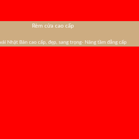
Rèm cửa cao cấp
ải Nhật Bản cao cấp, đẹp, sang trọng- Nâng tầm đẳng cấp