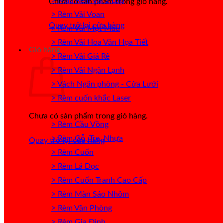
> Mẫu Rèm Vải 2 Lớp
Chưa có sản phẩm trong giỏ hàng.
> Rèm Vải Voan
Quay trở lại cửa hàng
> Rèm Vải Một Màu
> Rèm Vải Hoa Văn Họa Tiết
Giỏ hàng
> Rèm Vải Giá Rẻ
> Rèm Vải Ngăn Lạnh
> Vách Ngăn phòng - Cửa Lưới
> Rèm cuốn khắc Laser
Chưa có sản phẩm trong giỏ hàng.
> Rèm Cầu Vồng
> Rèm Gỗ, Tre, Nhựa
Quay trở lại cửa hàng
> Rèm Cuốn
> Rèm Lá Dọc
> Rèm Cuốn Tranh Cao Cấp
> Rèm Màn Sáo Nhôm
> Rèm Văn Phòng
> Rèm Gia Đình