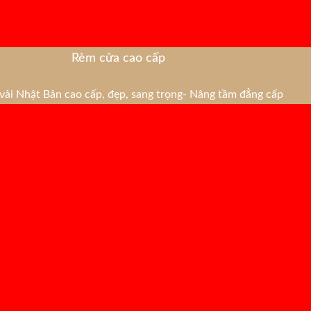
Rèm cửa cao cấp
ải Nhật Bản cao cấp, đẹp, sang trọng- Nâng tầm đẳng cấp