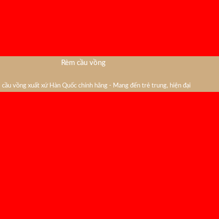
Rèm cầu vồng
cầu vồng xuất xứ Hàn Quốc chính hãng - Mang đến trẻ trung, hiện đại