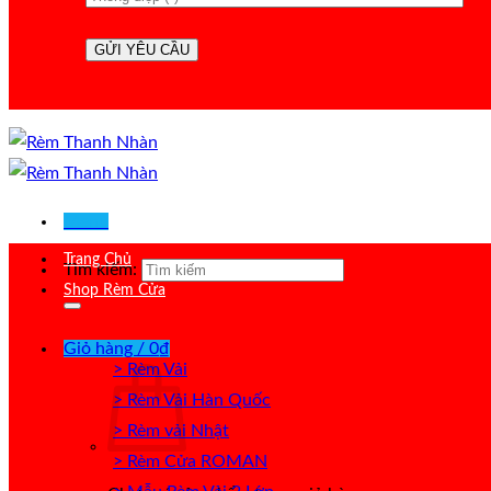
Menu
Trang Chủ
Tìm kiếm:
Shop Rèm Cửa
Giỏ hàng /
0
₫
> Rèm Vải
> Rèm Vải Hàn Quốc
> Rèm vải Nhật
> Rèm Cửa ROMAN