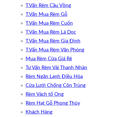
T.Vấn Rèm Cầu Vồng
T.Vấn Mua Rèm Gỗ
T.Vấn Mua Rèm Cuốn
T.Vấn Mua Rèm Lá Dọc
T.Vấn Mua Rèm Gia Đình
T.Vấn Mua Rèm Văn Phòng
Mua Rèm Cửa Giá Rẻ
Tư Vấn Rèm Vải Thanh Nhàn
Rèm Ngăn Lạnh Điều Hòa
Cửa Lưới Chống Côn Trùng
Rèm Vách tổ Ong
Rèm Hạt Gỗ Phong Thủy
Khách Hàng