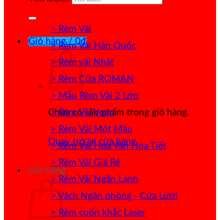
> Rèm Vải
Giỏ hàng /
0
₫
> Rèm Vải Hàn Quốc
> Rèm vải Nhật
> Rèm Cửa ROMAN
> Mẫu Rèm Vải 2 Lớp
> Rèm Vải Voan
Chưa có sản phẩm trong giỏ hàng.
> Rèm Vải Một Màu
Quay trở lại cửa hàng
> Rèm Vải Hoa Văn Họa Tiết
> Rèm Vải Giá Rẻ
Giỏ hàng
> Rèm Vải Ngăn Lạnh
> Vách Ngăn phòng - Cửa Lưới
> Rèm cuốn khắc Laser