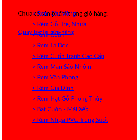
> Rèm Cầu Vồng
Chưa có sản phẩm trong giỏ hàng.
> Rèm Gỗ, Tre, Nhựa
Quay trở lại cửa hàng
> Rèm Cuốn
> Rèm Lá Dọc
> Rèm Cuốn Tranh Cao Cấp
> Rèm Màn Sáo Nhôm
> Rèm Văn Phòng
> Rèm Gia Đình
> Rèm Hạt Gỗ Phong Thủy
> Bạt Cuốn - Mái Xếp
> Rèm Nhựa PVC Trong Suốt