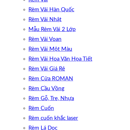
Rèm Vải Hàn Quốc
Rèm Vải Nhật
Mẫu Rèm Vải 2 Lớp
Rèm Vải Voan
Rèm Vải Một Màu
Rèm Vải Hoa Văn Họa Tiết
Rèm Vải Giá Rẻ
Rèm Cửa ROMAN
Rèm Cầu Vồng
Rèm Gỗ, Tre, Nhựa
Rèm Cuốn
Rèm cuốn khắc laser
Rèm Lá Dọc