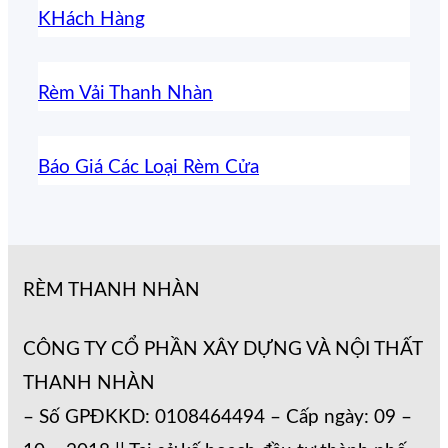
KHách Hàng
Rèm Vải Thanh Nhàn
Báo Giá Các Loại Rèm Cửa
RÈM THANH NHÀN
CÔNG TY CỔ PHẦN XÂY DỰNG VÀ NỘI THẤT
THANH NHÀN
– Số GPĐKKD: 0108464494 – Cấp ngày: 09 –