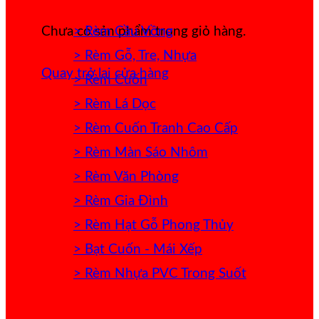
> Rèm Cầu Vồng
Chưa có sản phẩm trong giỏ hàng.
> Rèm Gỗ, Tre, Nhựa
Quay trở lại cửa hàng
> Rèm Cuốn
> Rèm Lá Dọc
> Rèm Cuốn Tranh Cao Cấp
> Rèm Màn Sáo Nhôm
> Rèm Văn Phòng
> Rèm Gia Đình
> Rèm Hạt Gỗ Phong Thủy
> Bạt Cuốn - Mái Xếp
> Rèm Nhựa PVC Trong Suốt