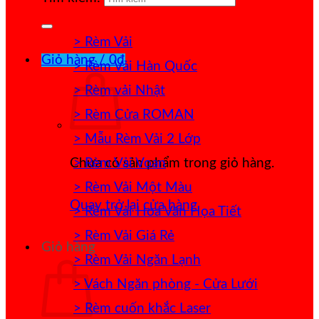
> Rèm Vải
Giỏ hàng /
0
₫
> Rèm Vải Hàn Quốc
> Rèm vải Nhật
> Rèm Cửa ROMAN
> Mẫu Rèm Vải 2 Lớp
> Rèm Vải Voan
Chưa có sản phẩm trong giỏ hàng.
> Rèm Vải Một Màu
Quay trở lại cửa hàng
> Rèm Vải Hoa Văn Họa Tiết
> Rèm Vải Giá Rẻ
Giỏ hàng
> Rèm Vải Ngăn Lạnh
> Vách Ngăn phòng - Cửa Lưới
> Rèm cuốn khắc Laser