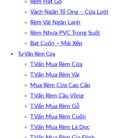
Rèm Hạt Gỗ
Vách Ngăn Tổ Ong – Cửa Lưới
Rèm Vải Ngăn Lạnh
Rèm Nhựa PVC Trong Suốt
Bạt Cuốn – Mái Xếp
Tư Vấn Rèm Cửa
T.Vấn Mua Rèm Cửa
T.Vấn Mua Rèm Vải
Mua Rèm Cửa Cao Cấp
T.Vấn Rèm Cầu Vồng
T.Vấn Mua Rèm Gỗ
T.Vấn Mua Rèm Cuốn
T.Vấn Mua Rèm Lá Dọc
T.Vấn Mua Rèm Gia Đình