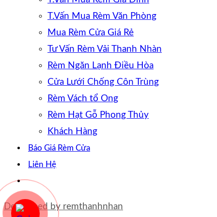
T.Vấn Mua Rèm Văn Phòng
Mua Rèm Cửa Giá Rẻ
Tư Vấn Rèm Vải Thanh Nhàn
Rèm Ngăn Lạnh Điều Hòa
Cửa Lưới Chống Côn Trùng
Rèm Vách tổ Ong
Rèm Hạt Gỗ Phong Thủy
Khách Hàng
Báo Giá Rèm Cửa
Liên Hệ
Developed by
remthanhnhan