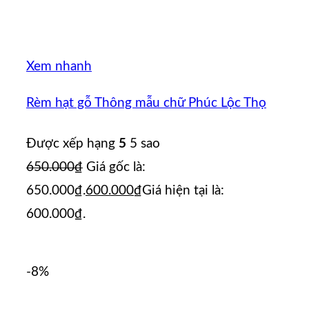
Xem nhanh
Rèm hạt gỗ Thông mẫu chữ Phúc Lộc Thọ
Được xếp hạng
5
5 sao
650.000
₫
Giá gốc là:
650.000₫.
600.000
₫
Giá hiện tại là:
600.000₫.
-8%