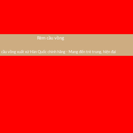
Rèm cầu vồng
cầu vồng xuất xứ Hàn Quốc chính hãng - Mang đến trẻ trung, hiện đại