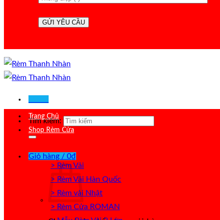
Menu
Trang Chủ
Tìm kiếm:
Shop Rèm Cửa
Giỏ hàng /
0
₫
> Rèm Vải
> Rèm Vải Hàn Quốc
> Rèm vải Nhật
> Rèm Cửa ROMAN