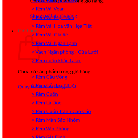
> Mẫu Rèm Vải 2 Lớp
Chưa có sản phẩm trong giỏ hàng.
> Rèm Vải Voan
Quay trở lại cửa hàng
> Rèm Vải Một Màu
> Rèm Vải Hoa Văn Họa Tiết
Giỏ hàng
> Rèm Vải Giá Rẻ
> Rèm Vải Ngăn Lạnh
> Vách Ngăn phòng - Cửa Lưới
> Rèm cuốn khắc Laser
Chưa có sản phẩm trong giỏ hàng.
> Rèm Cầu Vồng
> Rèm Gỗ, Tre, Nhựa
Quay trở lại cửa hàng
> Rèm Cuốn
> Rèm Lá Dọc
> Rèm Cuốn Tranh Cao Cấp
> Rèm Màn Sáo Nhôm
> Rèm Văn Phòng
> Rèm Gia Đình