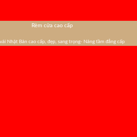
Rèm cửa cao cấp
ải Nhật Bản cao cấp, đẹp, sang trọng- Nâng tầm đẳng cấp