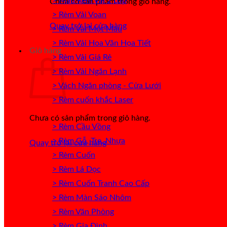
> Mẫu Rèm Vải 2 Lớp
Chưa có sản phẩm trong giỏ hàng.
> Rèm Vải Voan
Quay trở lại cửa hàng
> Rèm Vải Một Màu
> Rèm Vải Hoa Văn Họa Tiết
Giỏ hàng
> Rèm Vải Giá Rẻ
> Rèm Vải Ngăn Lạnh
> Vách Ngăn phòng - Cửa Lưới
> Rèm cuốn khắc Laser
Chưa có sản phẩm trong giỏ hàng.
> Rèm Cầu Vồng
> Rèm Gỗ, Tre, Nhựa
Quay trở lại cửa hàng
> Rèm Cuốn
> Rèm Lá Dọc
> Rèm Cuốn Tranh Cao Cấp
> Rèm Màn Sáo Nhôm
> Rèm Văn Phòng
> Rèm Gia Đình