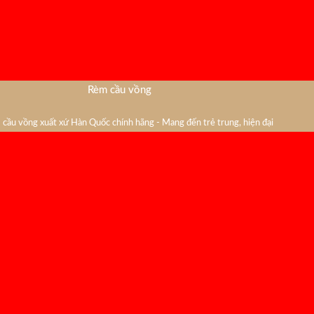
Rèm cầu vồng
cầu vồng xuất xứ Hàn Quốc chính hãng - Mang đến trẻ trung, hiện đại