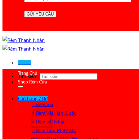
Menu
Trang Chủ
Tìm kiếm:
Shop Rèm Cửa
Giỏ hàng /
0
₫
> Rèm Vải
> Rèm Vải Hàn Quốc
> Rèm vải Nhật
> Rèm Cửa ROMAN