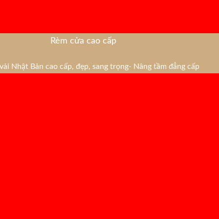
Rèm cửa cao cấp
ải Nhật Bản cao cấp, đẹp, sang trọng- Nâng tầm đẳng cấp