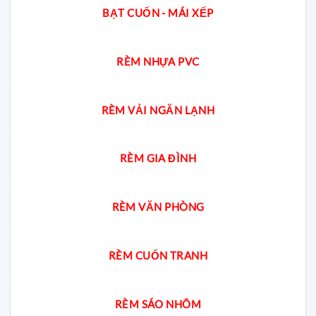
BẠT CUỐN - MÁI XẾP
RÈM NHỰA PVC
RÈM VẢI NGĂN LẠNH
RÈM GIA ĐÌNH
RÈM VĂN PHÒNG
RÈM CUỐN TRANH
RÈM SÁO NHÔM