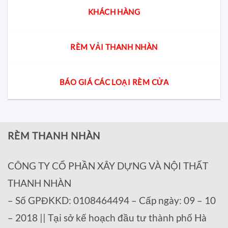
KHÁCH HÀNG
RÈM VẢI THANH NHÀN
BÁO GIÁ CÁC LOẠI RÈM CỬA
RÈM THANH NHÀN
CÔNG TY CỔ PHẦN XÂY DỰNG VÀ NỘI THẤT
THANH NHÀN
– Số GPĐKKD: 0108464494 – Cấp ngày: 09 – 10
– 2018 || Tại sở kế hoạch đầu tư thành phố Hà