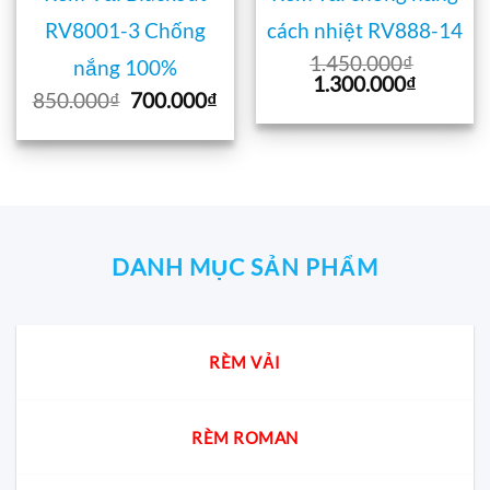
RV8001-3 Chống
cách nhiệt RV888-14
1.450.000
₫
nắng 100%
Giá
Giá
1.300.000
₫
Giá
Giá
850.000
₫
700.000
₫
gốc
hiện
gốc
hiện
là:
tại
là:
tại
1.450.000₫.
là:
850.000₫.
là:
1.300.0
700.000₫.
DANH MỤC SẢN PHẨM
RÈM VẢI
RÈM ROMAN