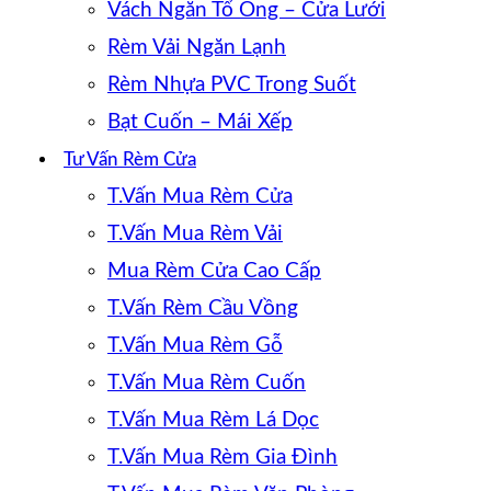
Vách Ngăn Tổ Ong – Cửa Lưới
Rèm Vải Ngăn Lạnh
Rèm Nhựa PVC Trong Suốt
Bạt Cuốn – Mái Xếp
Tư Vấn Rèm Cửa
T.Vấn Mua Rèm Cửa
T.Vấn Mua Rèm Vải
Mua Rèm Cửa Cao Cấp
T.Vấn Rèm Cầu Vồng
T.Vấn Mua Rèm Gỗ
T.Vấn Mua Rèm Cuốn
T.Vấn Mua Rèm Lá Dọc
T.Vấn Mua Rèm Gia Đình