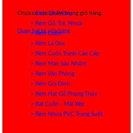
> Rèm Cầu Vồng
Chưa có sản phẩm trong giỏ hàng.
> Rèm Gỗ, Tre, Nhựa
Quay trở lại cửa hàng
> Rèm Cuốn
> Rèm Lá Dọc
> Rèm Cuốn Tranh Cao Cấp
> Rèm Màn Sáo Nhôm
> Rèm Văn Phòng
> Rèm Gia Đình
> Rèm Hạt Gỗ Phong Thủy
> Bạt Cuốn - Mái Xếp
> Rèm Nhựa PVC Trong Suốt