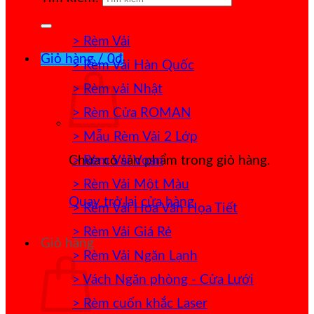
> Rèm Vải
Giỏ hàng /
0
₫
> Rèm Vải Hàn Quốc
> Rèm vải Nhật
> Rèm Cửa ROMAN
> Mẫu Rèm Vải 2 Lớp
> Rèm Vải Voan
Chưa có sản phẩm trong giỏ hàng.
> Rèm Vải Một Màu
Quay trở lại cửa hàng
> Rèm Vải Hoa Văn Họa Tiết
> Rèm Vải Giá Rẻ
Giỏ hàng
> Rèm Vải Ngăn Lạnh
> Vách Ngăn phòng - Cửa Lưới
> Rèm cuốn khắc Laser