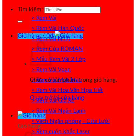
Tìm kiếm:
> Rèm Vải
> Rèm Vải Hàn Quốc
Giỏ hàng /
0
₫
> Rèm vải Nhật
> Rèm Cửa ROMAN
> Mẫu Rèm Vải 2 Lớp
> Rèm Vải Voan
> Rèm Vải Một Màu
Chưa có sản phẩm trong giỏ hàng.
> Rèm Vải Hoa Văn Họa Tiết
Quay trở lại cửa hàng
> Rèm Vải Giá Rẻ
> Rèm Vải Ngăn Lạnh
> Vách Ngăn phòng - Cửa Lưới
Giỏ hàng
> Rèm cuốn khắc Laser