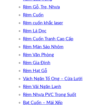
Rèm Gỗ, Tre, Nhựa
Rèm Cuốn
Rèm cuốn khắc laser
Rèm Lá Dọc
Rèm Cuốn Tranh Cao Cấp
Rèm Màn Sáo Nhôm
Rèm Văn Phòng
Rèm Gia Đình
Rèm Hạt Gỗ
Vách Ngăn Tổ Ong – Cửa Lưới
Rèm Vải Ngăn Lạnh
Rèm Nhựa PVC Trong Suốt
Bạt Cuốn – Mái Xếp